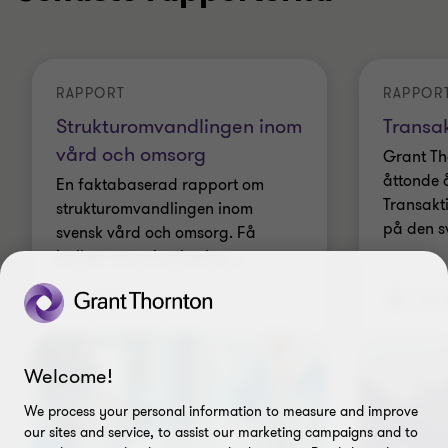
RAPPORT
RAPPOR
Strukturomvandlingen inom
Transa
vård och omsorg
Grant Th
åttonde å
En faktabaserad rapport om
Transakt
strukturomvandlingen inom
på den s
svensk vård och omsorg. Få
insikter om privatisering,
…
Stefa
23 juni 2026
Welcome!
We process your personal information to measure and improve
our sites and service, to assist our marketing campaigns and to