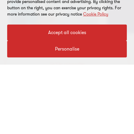
provide personalised content and advertising. By clicking the
button on the right, you can exercise your privacy rights. For
more information see our privacy notice
Cookie Policy
Accept all cookies
Personalise
Gå
Gå
Gå
till
till
till
bild
bild
bild
Se fler rapporter
1
2
3
av
av
av
3
3
3
Håll dig uppdaterad med vårt