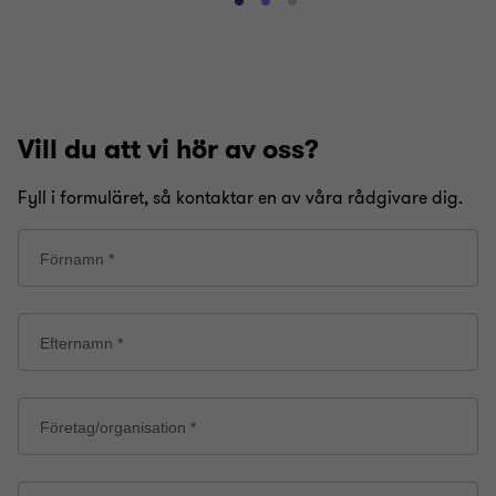
Gå
Gå
Gå
till
till
till
bild
bild
bild
1
2
3
av
av
av
3
3
3
Vill du att vi hör av oss?
Fyll i formuläret, så kontaktar en av våra rådgivare dig.