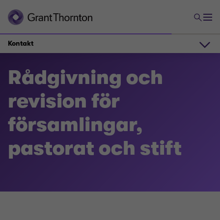
Kontakt
Så kan vi hjälpa er
Rådgivning och
revision för
Kontakt
församlingar,
Ideell sektor
Besök oss
pastorat och stift
Rådgivning och revision för församlingar, pastorat
och stift