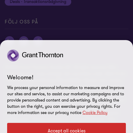
Deals - Transaktionsrådgivning
Grant Thornton International Ltd
Logga in Flow
FÖLJ OSS PÅ
© 2026 Grant Thornton Sweden AB - All rights reserved. Med
Grant Thornton avses antingen det varumärke under vilket Grant
Welcome!
Thorntons medlemsföretag tillhandahåller tjänster inom revision,
ekonomi, skatt och rådgivning till sina kunder, eller ett eller flera
We process your personal information to measure and improve
medlemsföretag, beroende på sammanhanget. Grant Thornton
our sites and service, to assist our marketing campaigns and to
Sweden AB är ett medlemsföretag i Grant Thornton International
provide personalised content and advertising. By clicking the
Ltd (GTIL). GTIL och medlemsföretagen utgör inget globalt
button on the right, you can exercise your privacy rights. For
more information see our privacy notice
Cookie Policy
partnerskap. GTIL och varje medlemsföretag utgör en separat
juridisk enhet. Tjänster levereras av medlemsföretagen. GTIL
tillhandahåller inga tjänster till kunder. GTIL och dess
Accept all cookies
medlemsföretag är inga ombud för eller förpliktar för varandra