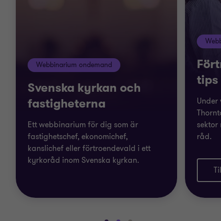
Webb
Fört
Webbinarium ondemand
tips
Svenska kyrkan och
fastigheterna
Under 
Thornt
Ett webbinarium för dig som är
sektor
fastighetschef, ekonomichef,
råd.
kanslichef eller förtroendevald i ett
kyrkoråd inom Svenska kyrkan.
Ti