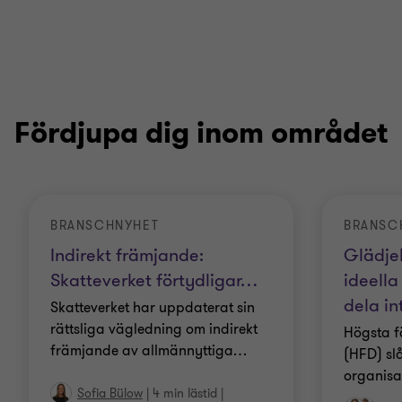
Fördjupa dig inom området
BRANSCHNYHET
BRANSC
Indirekt främjande:
Glädje
Skatteverket förtydligar
…
ideella
dela in
Skatteverket har uppdaterat sin
rättsliga vägledning om indirekt
Högsta f
främjande av allmännyttiga
…
(HFD) slå
organisa
Sofia Bülow
|
4 min lästid
|