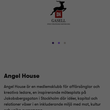
Gå
Gå
Gå
till
till
till
bild
bild
bild
1
2
3
av
av
av
3
3
3
Angel House
Angel House är en medlemsklubb för affärsänglar och
kreativa ledare, en inspirerande mötesplats på
Jakobsbergsgatan i Stockholm där idéer, kapital och
relationer växer i en inkluderande miljö med mat, kultur