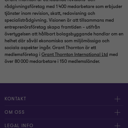
rådgivningsföretag med 1 400 medarbetare som erbjuder
tjänster inom revision, skatt, redovisning och
specialistrådgivning. Visionen är att tillsammans med
entreprenörsföretag skapa framtiden – utifrån
övertygelsen att hållbart bolagsbyggande handlar om en
helhet där såväl ekonomiska som miljömässiga och
sociala aspekter ingår. Grant Thornton är ett
medlemsföretag i
Grant Thornton International Ltd
med
över 80 000 medarbetare i 150 medlemsländer.
KONTAKT
Kontakta oss
OM OSS
Våra experter
Om Grant Thornton
LEGAL INFO