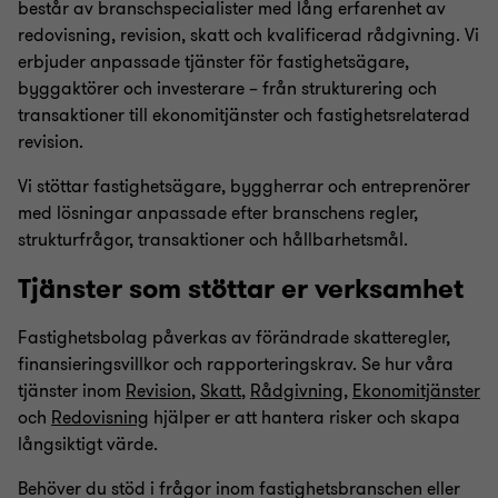
består av branschspecialister med lång erfarenhet av
redovisning, revision, skatt och kvalificerad rådgivning. Vi
erbjuder anpassade tjänster för fastighetsägare,
byggaktörer och investerare – från strukturering och
transaktioner till ekonomitjänster och fastighetsrelaterad
revision.
Vi stöttar fastighetsägare, byggherrar och entreprenörer
med lösningar anpassade efter branschens regler,
strukturfrågor, transaktioner och hållbarhetsmål.
Tjänster som stöttar er verksamhet
Fastighetsbolag påverkas av förändrade skatteregler,
finansieringsvillkor och rapporteringskrav. Se hur våra
tjänster inom
Revision
,
Skatt
,
Rådgivning
,
Ekonomitjänster
och
Redovisning
hjälper er att hantera risker och skapa
långsiktigt värde.
Behöver du stöd i frågor inom fastighetsbranschen eller