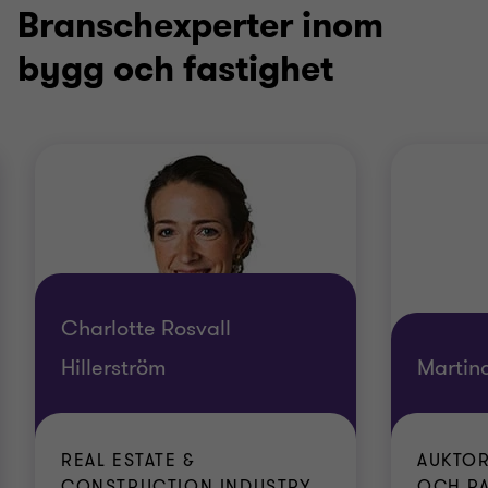
3
3
3
Branschexperter inom
bygg och fastighet
Charlotte Rosvall
Hillerström
Martin
REAL ESTATE &
AUKTOR
CONSTRUCTION INDUSTRY...
OCH P