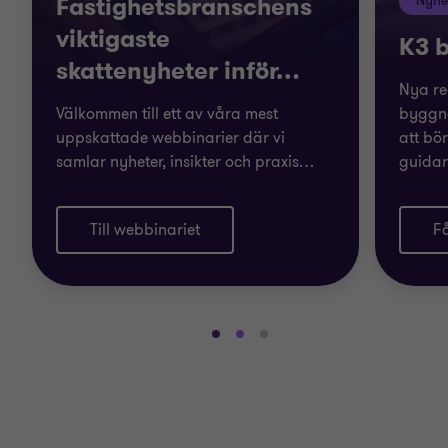
Fastighetsbranschens
Nyhe
viktigaste
K3 b
skattenyheter inför
…
Nya re
Välkommen till ett av våra mest
byggna
uppskattade webbinarier där vi
att bö
samlar nyheter, insikter och praxis
…
guidar
Till webbinariet
Få
Gå
Gå
Gå
till
till
till
bild
bild
bild
1
2
3
av
av
av