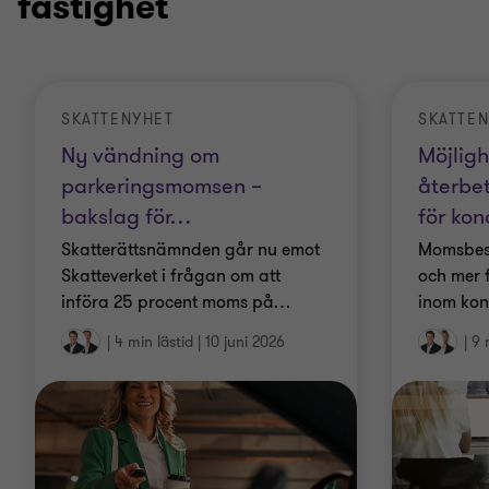
fastighet
SKATTENYHET
SKATTE
Ny vändning om
Möjlighe
parkerings­momsen –
återbe
bakslag för
…
för kon
Skatterättsnämnden går nu emot
Momsbesk
Skatteverket i frågan om att
och mer 
införa 25 procent moms på
…
inom kon
|
4 min lästid
|
10 juni 2026
|
9 