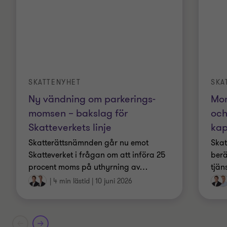
SKATTENYHET
SKA
Ny vändning om parkerings­
Mom
momsen – bakslag för
och
Skatteverkets linje
kap
Skatterättsnämnden går nu emot
Skat
Skatteverket i frågan om att införa 25
berä
procent moms på uthyrning av
…
tjän
|
4 min lästid
|
10 juni 2026