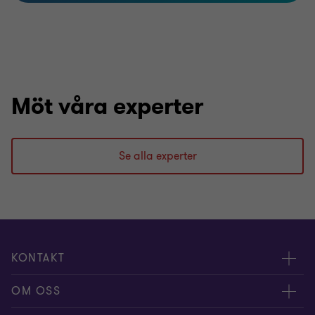
Möt våra experter
Se alla experter
KONTAKT
Kontakta oss
OM OSS