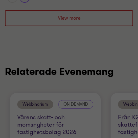
View more
Relaterade Evenemang
Webbinarium
ON DEMAND
Webbin
Vårens skatt- och
Från K2
momsnyheter för
skattef
fastighetsbolag 2026
fastig