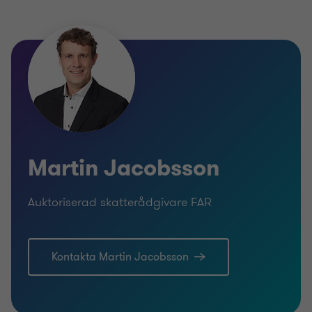
1
2
3
av
av
av
3
3
3
Martin Jacobsson
Auktoriserad skatterådgivare FAR
Kontakta Martin Jacobsson