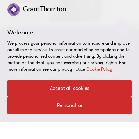
Welcome!
Gå
Gå
Gå
We process your personal information to measure and improve
NYHETSBREV
till
till
till
our sites and service, to assist our marketing campaigns and to
bild
bild
bild
Vi håller koll på omvärlden
Se fler artiklar
provide personalised content and advertising. By clicking the
1
2
3
button on the right, you can exercise your privacy rights. For
Få värdefulla insikter, guider och expertråd som
av
av
av
more information see our privacy notice
Cookie Policy
hjälper dig navigera rätt i en föränderlig omvärld.
3
3
3
Gör som tusentals andra, bli prenumerant idag.
Accept all cookies
Börja prenumerera
Personalise
Håll dig uppdaterad med vårt
nyhetsbrev