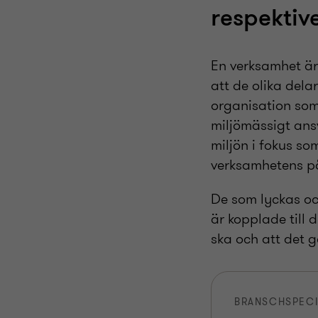
respektiv
En verksamhet är 
att de olika dela
organisation som
miljömässigt ansv
miljön i fokus som
verksamhetens p
De som lyckas oc
är kopplade till 
ska och att det g
BRANSCHSPECI