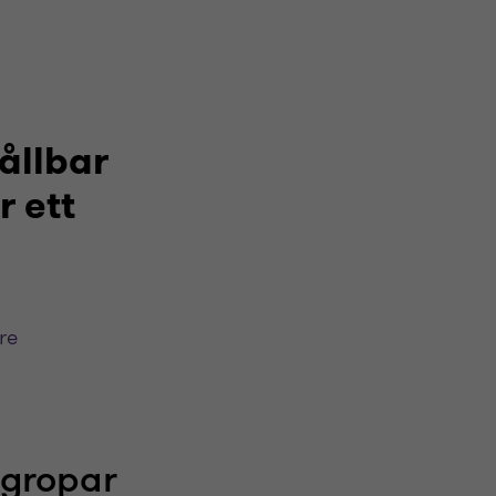
ållbar
r ett
re
lgropar