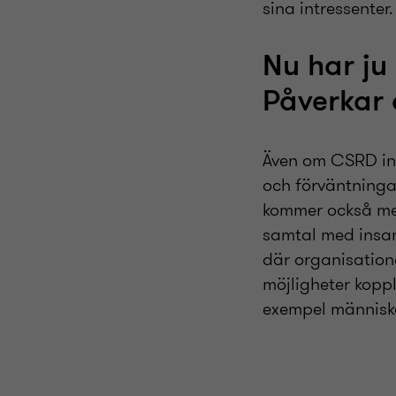
sina intressenter.
Nu har ju
Påverkar 
Även om CSRD int
och förväntninga
kommer också med
samtal med insam
där organisatione
möjligheter koppl
exempel människo