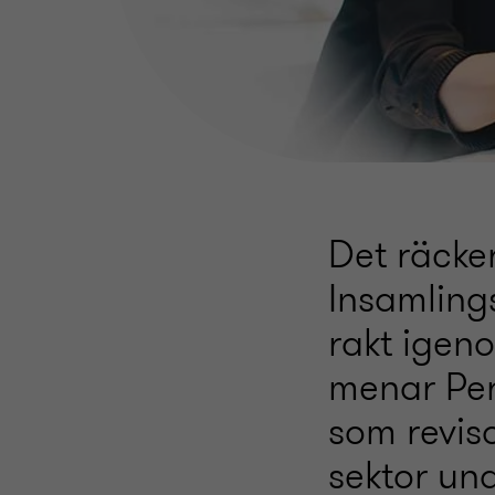
Det räcker
Insamling
rakt igeno
menar Per
som reviso
sektor un