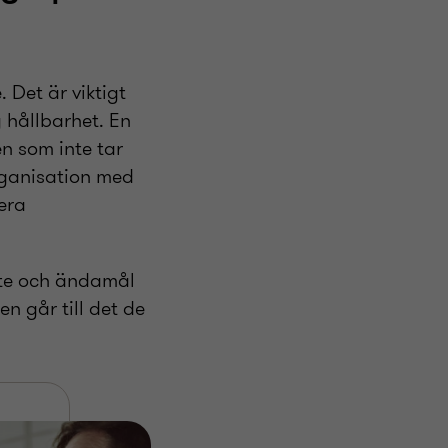
e. Det
är
viktigt
 hållbarhet. En
n som inte tar
organisation med
tera
fte och ändamål
n går till det de