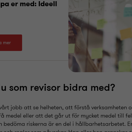
lpa er med: Ideell
ta mer
u som revisor bidra med?
vårt jobb att se helheten, att förstå verksamheten oc
 få medel eller att det går ut för mycket medel till fel
 bedöma riskerna är en del i hållbarhetsarbetet. En