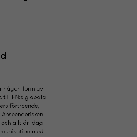
ed
ar någon form av
till FN:s globala
rs förtroende,
l. Anseenderisken
och allt är idag
ommunikation med