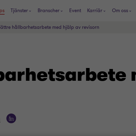
ps
Tjänster
Branscher
Event
Karriär
Om oss
ättre hållbarhetsarbete med hjälp av revisorn
barhets­arbete
d