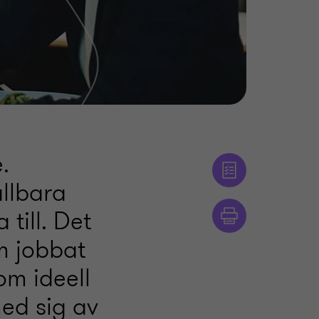
.
llbara
till. Det
m jobbat
om ideell
ed sig av