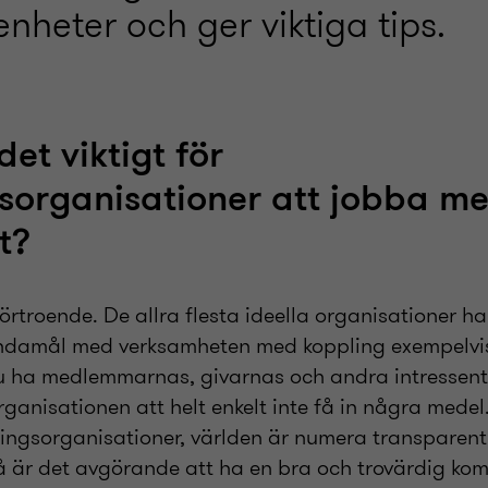
enheter och ger viktiga tips.
det viktigt för
sorganisationer att jobba m
t?
örtroende. De allra flesta ideella organisationer h
nd
amål med verksamheten med koppling exempelvis 
 ha medlemmarnas, givarnas och andra intressente
rganisationen att helt enkelt inte få in några mede
lingsorganisationer, världen är numera transparent 
Då är det avgörande att ha en bra och trovärdig k