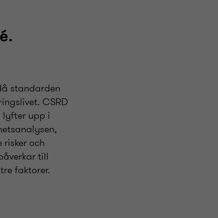
é.
ndå standarden
ringslivet. CSRD
lyfter upp i
hetsanalysen,
 risker och
åverkar till
tre faktorer.