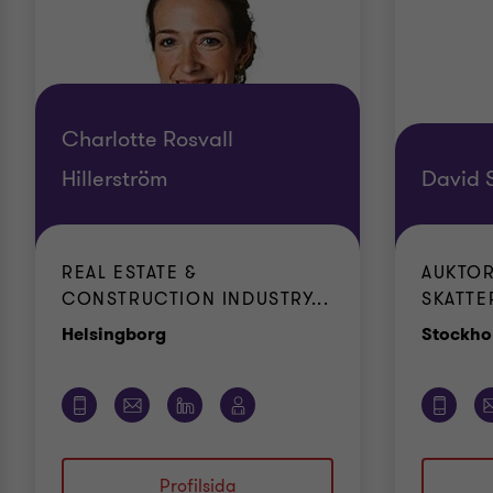
Charlotte Rosvall
Hillerström
David 
REAL ESTATE &
AUKTOR
CONSTRUCTION INDUSTRY...
SKATTE
Kontor
Helsingborg
Stockho
Profilsida