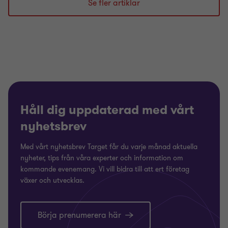
bild
bild
bild
Se fler artiklar
1
2
3
av
av
av
3
3
3
Håll dig uppdaterad med vårt
nyhetsbrev
Med vårt nyhetsbrev Target får du varje månad aktuella
nyheter, tips från våra experter och information om
kommande evenemang. Vi vill bidra till att ert företag
växer och utvecklas.
Börja prenumerera här