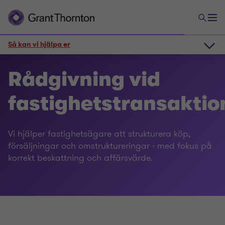
Så kan vi hjälpa er
Så kan vi hjälpa er
Rådgivning vid
fastighetstransaktio
Kontakt
Vi hjälper fastighetsägare att strukturera köp,
Experter
försäljningar och omstruktureringar - med fokus på
korrekt beskattning och affärsvärde.
Besök oss