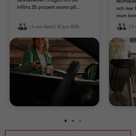
Skatteverket i frågan om att
Momsbesk
införa 25 procent moms på
…
och mer 
inom kon
|
4 min lästid
|
10 juni 2026
|
9 
Gå
Gå
Gå
till
till
till