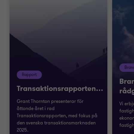
Bran
Rapport
Bra
Transaktionsrapporten
…
rådg
Grant Thornton presenterar för
Vi erb
åttonde året i rad
fastig
Transaktionsrapporten, med fokus på
ekonom
den svenska transaktionsmarknaden
fastigh
2025.