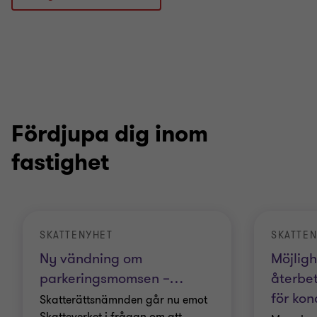
Fördjupa dig inom
fastighet
SKATTENYHET
SKATTE
Ny vändning om
Möjlighe
parkerings­momsen –
…
återbe
för kon
Skatterättsnämnden går nu emot