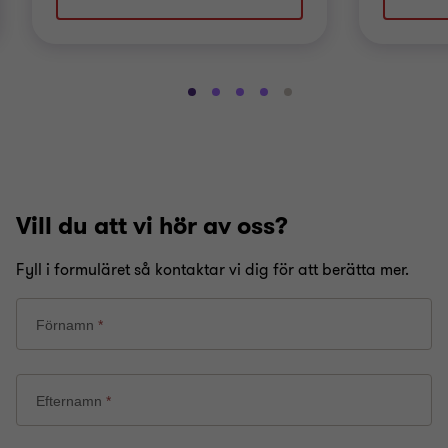
Gå
Gå
Gå
Gå
Gå
till
till
till
till
till
bild
bild
bild
bild
bild
1
2
3
4
5
av
av
av
av
av
5
5
5
5
5
Vill du att vi hör av oss?
Fyll i formuläret så kontaktar vi dig för att berätta mer.