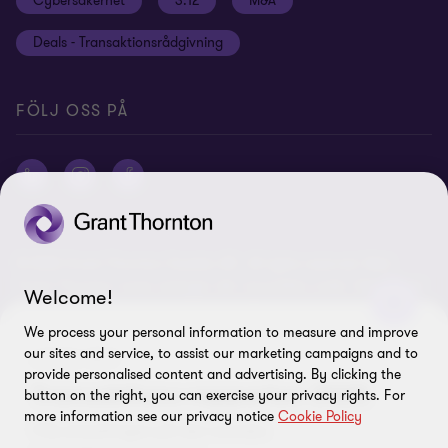
Cybersäkerhet
3:12
M&A
Press
Deals - Transaktionsrådgivning
Grant Thornton International Ltd
Logga in Flow
FÖLJ OSS PÅ
© 2026 Grant Thornton Sweden AB - All rights reserved. Med
Grant Thornton avses antingen det varumärke under vilket Grant
Welcome!
Thorntons medlemsföretag tillhandahåller tjänster inom revision,
ekonomi, skatt och rådgivning till sina kunder, eller ett eller flera
We process your personal information to measure and improve
medlemsföretag, beroende på sammanhanget. Grant Thornton
our sites and service, to assist our marketing campaigns and to
LADDA NER
Sweden AB är ett medlemsföretag i Grant Thornton International
provide personalised content and advertising. By clicking the
Transaktions-rapporten 2025
button on the right, you can exercise your privacy rights. For
Ltd (GTIL). GTIL och medlemsföretagen utgör inget globalt
more information see our privacy notice
Cookie Policy
partnerskap. GTIL och varje medlemsföretag utgör en separat
Följ utvecklingen på den svenska
juridisk enhet. Tjänster levereras av medlemsföretagen. GTIL