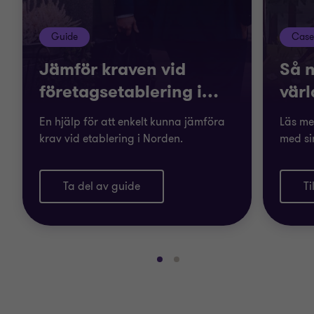
Guide
Case
Jämför kraven vid
Så n
företagsetablering i
…
vär
En hjälp för att enkelt kunna jämföra
Läs me
krav vid etablering i Norden.
med sin
Ta del av guide
Ti
Gå
Gå
till
till
bild
bild
1
2