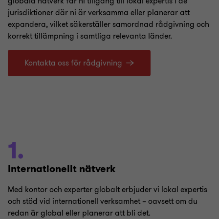
globala nätverk får ni tillgång till lokal expertis i de
jurisdiktioner där ni är verksamma eller planerar att
expandera, vilket säkerställer samordnad rådgivning och
korrekt tillämpning i samtliga relevanta länder.
Kontakta oss för rådgivning
1.
Internationellt nätverk
Med kontor och experter globalt erbjuder vi lokal expertis
och stöd vid internationell verksamhet – oavsett om du
redan är global eller planerar att bli det.