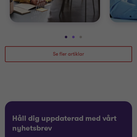
Gå
Gå
Gå
till
till
till
bild
bild
bild
Se fler artiklar
1
2
3
av
av
av
3
3
3
Håll dig uppdaterad med vårt
nyhetsbrev