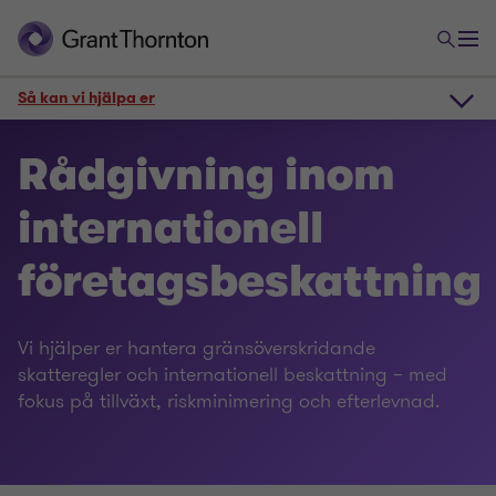
Så kan vi hjälpa er
Så kan vi hjälpa er
Rådgivning inom
internationell
Kontakt
företagsbeskattning
Experter
Vi hjälper er hantera gränsöverskridande
skatteregler och internationell beskattning – med
Besök oss
fokus på tillväxt, riskminimering och efterlevnad.