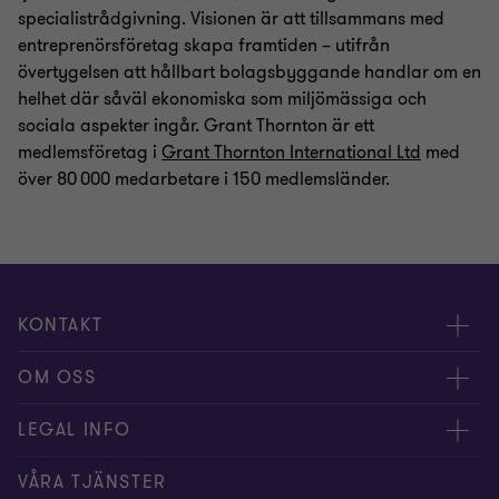
specialistrådgivning. Visionen är att tillsammans med
entreprenörsföretag skapa framtiden – utifrån
övertygelsen att hållbart bolagsbyggande handlar om en
helhet där såväl ekonomiska som miljömässiga och
sociala aspekter ingår. Grant Thornton är ett
medlemsföretag i
Grant Thornton International Ltd
med
över 80 000 medarbetare i 150 medlemsländer.
KONTAKT
Kontakta oss
OM OSS
Våra experter
Om Grant Thornton
LEGAL INFO
Kontor
Nyheter och tips
Privacy
VÅRA TJÄNSTER