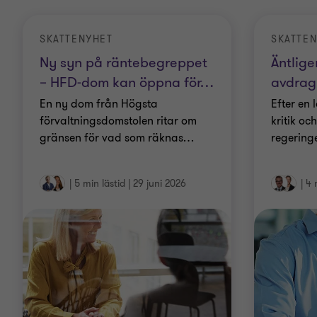
SKATTENYHET
SKATTE
Ny syn på räntebegreppet
Äntlige
– HFD-dom kan öppna för
…
avdrag 
En ny dom från Högsta
Efter en 
förvaltningsdomstolen ritar om
kritik oc
gränsen för vad som räknas
…
regering
|
5 min lästid
|
29 juni 2026
|
4 