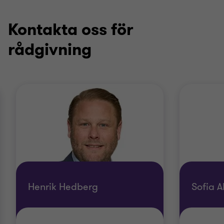
av
av
2
2
Kontakta oss för
rådgivning
Henrik Hedberg
Sofia 