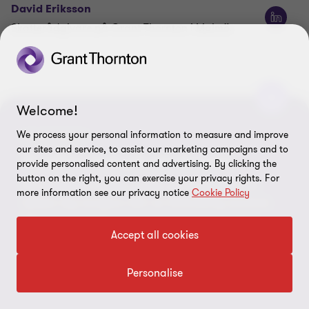
David Eriksson
Skatterådgivare på Grant Thornton i Malmö.
Welcome!
We process your personal information to measure and improve
NYHETSBREV
our sites and service, to assist our marketing campaigns and to
Vi håller koll på omvärlden
provide personalised content and advertising. By clicking the
Senaste nytt
button on the right, you can exercise your privacy rights. For
Få värdefulla insikter, guider och expertråd som
more information see our privacy notice
Cookie Policy
hjälper dig navigera rätt i en föränderlig omvärld.
Gör som tusentals andra, bli prenumerant idag.
Accept all cookies
SKATTENYHET
ALMEDA
Börja prenumerera
Ny syn på räntebegreppet
Grant T
Personalise
– HFD-dom kan öppna för
…
Vi finns 
Almedals