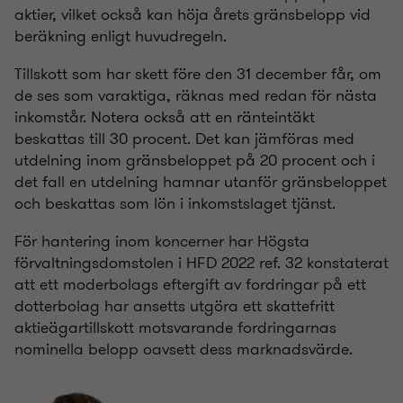
aktier, vilket också kan höja årets gränsbelopp vid
beräkning enligt huvudregeln.
Tillskott som har skett före den 31 december får, om
de ses som varaktiga, räknas med redan för nästa
inkomstår. Notera också att en ränteintäkt
beskattas till 30 procent. Det kan jämföras med
utdelning inom gränsbeloppet på 20 procent och i
det fall en utdelning hamnar utanför gränsbeloppet
och beskattas som lön i inkomstslaget tjänst.
För hantering inom koncerner har Högsta
förvaltningsdomstolen i HFD 2022 ref. 32 konstaterat
att ett moderbolags eftergift av fordringar på ett
dotterbolag har ansetts utgöra ett skattefritt
aktieägartillskott motsvarande fordringarnas
nominella belopp oavsett dess marknadsvärde.