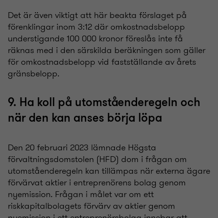
Det är även viktigt att här beakta förslaget på
förenklingar inom 3:12 där omkostnadsbelopp
understigande 100
000 kronor föreslås inte få
räknas med i den särskilda beräkningen som gäller
för omkostnadsbelopp vid fastställande av årets
gränsbelopp.
9. Ha koll på utomståenderegeln och
när den kan anses börja löpa
Den 20 februari 2023 lämnade Högsta
förvaltningsdomstolen (HFD) dom i frågan om
utomståenderegeln kan tillämpas när externa ägare
förvärvat aktier i entreprenörens bolag genom
nyemission. Frågan i målet var om ett
riskkapitalbolagets förvärv av aktier genom
nyemission i ett entreprenörsbolag innebar att