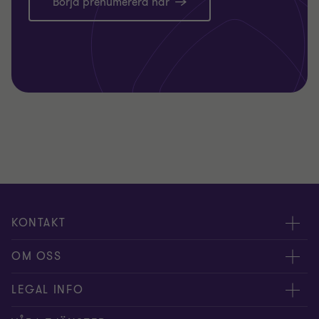
Börja prenumerera här
KONTAKT
Kontakta oss
OM OSS
Våra experter
Om Grant Thornton
LEGAL INFO
Kontor
Nyheter och tips