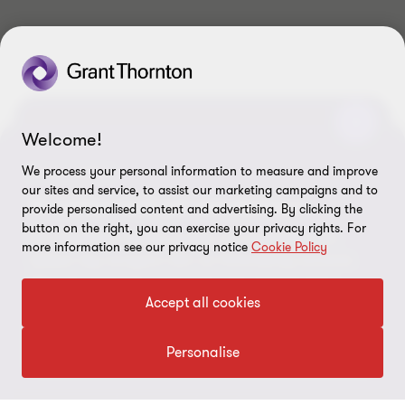
3
3
3
Welcome!
Håll dig uppdaterad med vårt
nyhetsbrev
We process your personal information to measure and improve
NYHETSBREV
our sites and service, to assist our marketing campaigns and to
Vi håller koll på omvärlden
provide personalised content and advertising. By clicking the
Med vårt nyhetsbrev Target får du varje månad aktuella
button on the right, you can exercise your privacy rights. For
nyheter likt denna, tips från våra experter och information
Få värdefulla insikter, guider och expertråd som
more information see our privacy notice
Cookie Policy
om kommande evenemang. Vi vill bidra till att ditt företag
hjälper dig navigera rätt i en föränderlig omvärld.
växer och utvecklas.
Gör som tusentals andra, bli prenumerant idag.
Accept all cookies
Börja prenumerera här
Börja prenumerera
Personalise