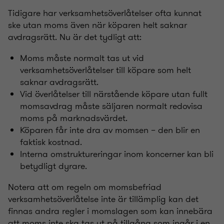
Tidigare har verksamhetsöverlåtelser ofta kunnat
ske utan moms även när köparen helt saknar
avdragsrätt. Nu är det tydligt att:
Moms måste normalt tas ut vid
verksamhetsöverlåtelser till köpare som helt
saknar avdragsrätt.
Vid överlåtelser till närstående köpare utan fullt
momsavdrag måste säljaren normalt redovisa
moms på marknadsvärdet.
Köparen får inte dra av momsen – den blir en
faktisk kostnad.
Interna omstruktureringar inom koncerner kan bli
betydligt dyrare.
Notera att om regeln om momsbefriad
verksamhetsöverlåtelse inte är tillämplig kan det
finnas andra regler i momslagen som kan innebära
att moms inte ska tas ut på tillgång som ingår i en