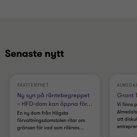
Senaste nytt
SKATTENYHET
ALMEDA
Ny syn på räntebegreppet
Grant T
– HFD-dom kan öppna för
…
Vi finns 
Almedals
En ny dom från Högsta
att disku
förvaltningsdomstolen ritar om
entrepre
gränsen för vad som räknas
…