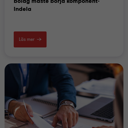
bolag måste börja komponent­
indela
Läs mer