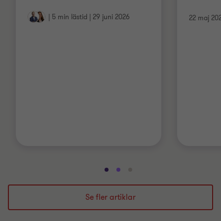
|
5 min lästid
|
29 juni 2026
22 maj 20
Gå
Gå
Gå
till
till
till
bild
bild
bild
Se fler artiklar
1
2
3
av
av
av