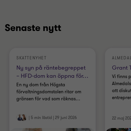
Senaste nytt
SKATTENYHET
ALMEDA
Ny syn på räntebegreppet
Grant T
– HFD-dom kan öppna för
…
Vi finns 
Almedals
En ny dom från Högsta
att disku
förvaltningsdomstolen ritar om
entrepre
gränsen för vad som räknas
…
|
5 min lästid
|
29 juni 2026
22 maj 20