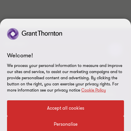
KONTAKT
Welcome!
Kontakta oss
OM OSS
We process your personal information to measure and improve
NYHETSBREV
Våra experter
Om Grant Thornton
LEGAL INFO
our sites and service, to assist our marketing campaigns and to
Vi håller koll på omvärlden
provide personalised content and advertising. By clicking the
Kontor
Nyheter och tips
button on the right, you can exercise your privacy rights. For
Privacy
VÅRA TJÄNSTER
Få värdefulla insikter, guider och expertråd som
more information see our privacy notice
Cookie Policy
Nyhetsbrev
hjälper dig navigera rätt i en föränderlig omvärld.
Event
Information om kakor
Gör som tusentals andra, bli prenumerant idag.
Revision
Skatt
Rådgivning
Karriär
Accept all cookies
Inställningar för kakor
Redovisning
Lön
Ekonomitjänster
Student
Disclaimer
Börja prenumerera
Personalise
ESG & hållbarhetsrådgivning
CSRD
Hållbarhet