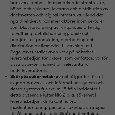
bankverksamhet, finansmarknadsinfrastruktur,
hälso- och sjukvård, leverans och distribution av
dricksvatten och digital infrastruktur. Med det
nya direktivet tillkommer aktörer inom sektorer
som bl.a. förvaltning av IKT-tjänster, offentlig
förvaltning, avfallshantering, post- och
budtjänster, produktion, bearbetning och
distribution av livsmedel, tillverkning, m.fl.
Regelverket ställer även krav på säkerhet i
leveranskedjan för aktörer som omfattas, varför
vissa aspekter indirekt blir relevanta för
underleverantörer.
och åtgärder för att
Skärpta säkerhetskrav
skydda nätverks- och informationssystem och
dessa systems fysiska miljö från incidenter. I
detta avseende lyfter NIS 2 bl.a. säkerhet i
leveranskedjan, driftskontinuitet,
incidenthantering, personalsäkerhet, strategier
för åtkomstkontroll och tillgångsförvaltning,