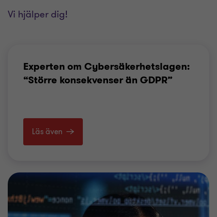
Vi hjälper dig!
Experten om Cyber­säkerhets­lagen:
“Större konsekvenser än GDPR”
Läs även