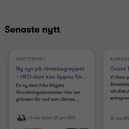
Senaste nytt
SKATTENYHET
ALMEDA
Ny syn på räntebegreppet
Grant T
– HFD-dom kan öppna för
…
Vi finns 
Almedals
En ny dom från Högsta
att disku
förvaltningsdomstolen ritar om
entrepre
gränsen för vad som räknas
…
|
5 min lästid
|
29 juni 2026
22 maj 20