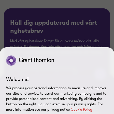
Håll dig uppdaterad med vårt
nyhetsbrev
Med vårt nyhetsbrev Target får du varje månad aktuella
nyheter likt denna, tips från våra experter och information
om kommande evenemang. Vi vill bidra till att ditt företag
växer och utvecklas.
Börja prenumerera här
Welcome!
We process your personal information to measure and improve
NYHETSBREV
our sites and service, to assist our marketing campaigns and to
Vi håller koll på omvärlden
provide personalised content and advertising. By clicking the
button on the right, you can exercise your privacy rights. For
Få värdefulla insikter, guider och expertråd som
more information see our privacy notice
Cookie Policy
hjälper dig navigera rätt i en föränderlig omvärld.