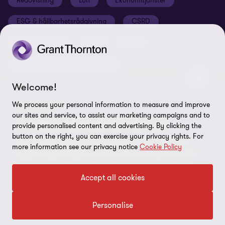
Redovisning
Lön
Ekonomitjänster
Student
Disclaimer
ESG & hållbarhetsrådgivning
CSRD
Hållbarhet
Site map
Cybersäkerhet
3:12
M&A
Press
Deals - Transaktionsrådgivning
Grant Thornton International Ltd
Logga in Flow
Welcome!
FÖLJ OSS PÅ
We process your personal information to measure and improve
NYHETSBREV
our sites and service, to assist our marketing campaigns and to
Vi håller koll på omvärlden
provide personalised content and advertising. By clicking the
button on the right, you can exercise your privacy rights. For
Få värdefulla insikter, guider och expertråd som
more information see our privacy notice
Cookie Policy
hjälper dig navigera rätt i en föränderlig omvärld.
Gör som tusentals andra, bli prenumerant idag.
© 2026 Grant Thornton Sweden AB - All rights reserved. Med
Accept all cookies
Grant Thornton avses antingen det varumärke under vilket Grant
Thorntons medlemsföretag tillhandahåller tjänster inom revision,
Börja prenumerera
Personalise
ekonomi, skatt och rådgivning till sina kunder, eller ett eller flera
medlemsföretag, beroende på sammanhanget. Grant Thornton