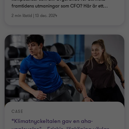
framtidens utmaningar som CFO? Här är ett
…
2 min lästid
|
13 dec. 2024
CASE
“Klimat­­­nyckel­­­talen gav en aha-