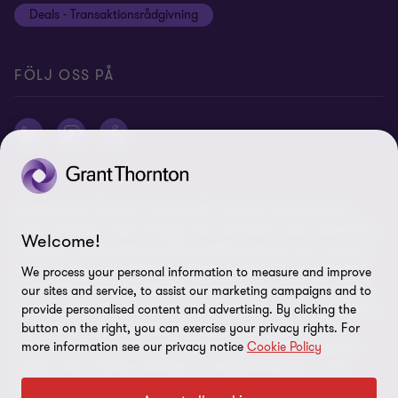
Deals - Transaktionsrådgivning
Grant Thornton International Ltd
Logga in Flow
FÖLJ OSS PÅ
© 2026 Grant Thornton Sweden AB - All rights reserved. Med
Grant Thornton avses antingen det varumärke under vilket Grant
Welcome!
Thorntons medlemsföretag tillhandahåller tjänster inom revision,
ekonomi, skatt och rådgivning till sina kunder, eller ett eller flera
We process your personal information to measure and improve
medlemsföretag, beroende på sammanhanget. Grant Thornton
our sites and service, to assist our marketing campaigns and to
Sweden AB är ett medlemsföretag i Grant Thornton International
provide personalised content and advertising. By clicking the
Ltd (GTIL). GTIL och medlemsföretagen utgör inget globalt
button on the right, you can exercise your privacy rights. For
more information see our privacy notice
Cookie Policy
partnerskap. GTIL och varje medlemsföretag utgör en separat
juridisk enhet. Tjänster levereras av medlemsföretagen. GTIL
tillhandahåller inga tjänster till kunder. GTIL och dess