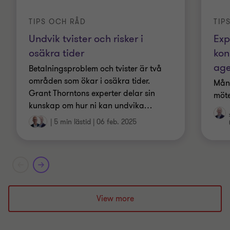
TIPS OCH RÅD
TIP
Undvik tvister och risker i
Exp
osäkra tider
kon
age
Betalningsproblem och tvister är två
områden som ökar i osäkra tider.
Mång
Grant Thorntons experter delar sin
möte
kunskap om hur ni kan undvika
…
|
5 min lästid
|
06 feb. 2025
View more