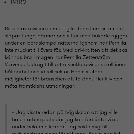
INTRO
Bilden av revision som ett yrke för siffernissar som
släpar tunga pärmar och sitter med hukade ryggar
under en bordslampa nätterna igenom har Pernilla
inte mycket till övers för. Med drivkraften att det ska
kännas bra i magen har Pernilla Zetterström
Varverud bidragit till att utveckla revisorns roll inom
hållbarhet och ideell sektor. Hon ser stora
möjligheter för branschen att ta ännu fler kliv och
möta framtidens utmaningar.
– Jag visste redan på högskolan att jag ville
ha en arbetsplats där jag kan fortsätta växa
under hela min karriär. Jag sökte mig till
revisionsbranschen för att man lär sig mycket,