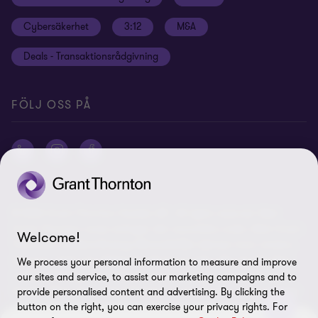
Hållbarhet
Site map
Cybersäkerhet
3:12
M&A
Press
Deals - Transaktionsrådgivning
Grant Thornton International Ltd
Logga in Flow
FÖLJ OSS PÅ
© 2026 Grant Thornton Sweden AB - All rights reserved. Med
Grant Thornton avses antingen det varumärke under vilket Grant
Welcome!
Thorntons medlemsföretag tillhandahåller tjänster inom revision,
ekonomi, skatt och rådgivning till sina kunder, eller ett eller flera
We process your personal information to measure and improve
medlemsföretag, beroende på sammanhanget. Grant Thornton
our sites and service, to assist our marketing campaigns and to
Sweden AB är ett medlemsföretag i Grant Thornton International
provide personalised content and advertising. By clicking the
Ltd (GTIL). GTIL och medlemsföretagen utgör inget globalt
button on the right, you can exercise your privacy rights. For