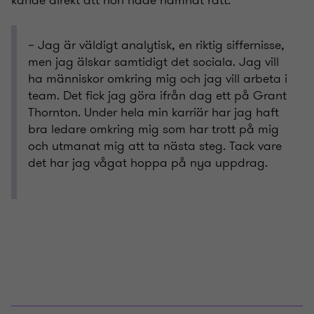
kände direkt att hon hade hamnat rätt.
– Jag är väldigt analytisk, en riktig siffernisse,
men jag älskar samtidigt det sociala. Jag vill
ha människor omkring mig och jag vill arbeta i
team. Det fick jag göra ifrån dag ett på Grant
Thornton. Under hela min karriär har jag haft
bra ledare omkring mig som har trott på mig
och utmanat mig att ta nästa steg. Tack vare
det har jag vågat hoppa på nya uppdrag.