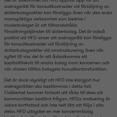
Det är välkommet att HFD öppnar upp för att
avdragsrätt för konsultkostnader vid försäljning av
dotterbolagsaktier kan föreligga även när den enda
momspliktiga verksamhet som bedrivs i
moderbolaget är att tillhandahålla
förvaltningstjänster till dotterbolag. Det är också
positivt att HFD anser att avdragsrätt kan föreligga
för konsultkostnader vid försäljning av
dotterbolagsaktier vid omstrukturering även när
syftet till viss del är att åstadkomma ett
kapitaltillskott till andra bolag inom koncernen och
när vinsten tillförs bolagets huvudkontorsfunktion.
Det är dock olyckligt att HFD inte klargjort hur
avdragsrätten ska bestämmas i detta fall.
Osäkerhet kommer fortsatt att råda till dess att
kammarrätten bedömt frågan. HFD:s motivering är
vidare kortfattad och inte helt lätt att följa i alla
delar. HFD uttrycker en mer koncernmässig