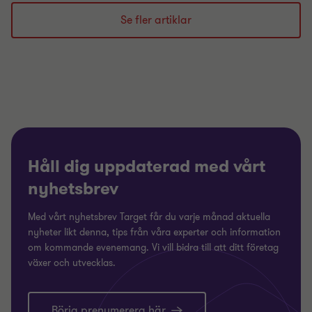
till
till
till
bild
bild
bild
Se fler artiklar
1
2
3
av
av
av
3
3
3
Håll dig uppdaterad med vårt
nyhetsbrev
Med vårt nyhetsbrev Target får du varje månad aktuella
nyheter likt denna, tips från våra experter och information
om kommande evenemang. Vi vill bidra till att ditt företag
växer och utvecklas.
Börja prenumerera här