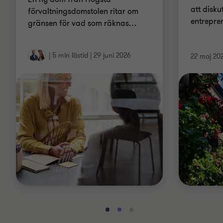
att disku
förvaltningsdomstolen ritar om
entrepre
gränsen för vad som räknas
…
|
5 min lästid
|
29 juni 2026
22 maj 20
Gå
Gå
Gå