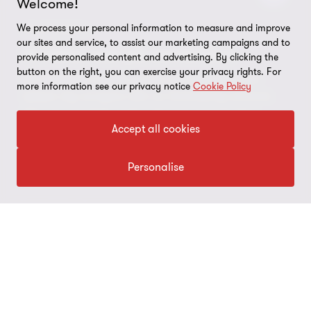
Privacy
VÅRA TJÄNSTER
Welcome!
Nyhetsbrev
Event
Information om kakor
We process your personal information to measure and improve
NYHETSBREV
Revision
Skatt
Rådgivning
our sites and service, to assist our marketing campaigns and to
Karriär
Vi håller koll på omvärlden
Inställningar för kakor
provide personalised content and advertising. By clicking the
Redovisning
Lön
Ekonomitjänster
button on the right, you can exercise your privacy rights. For
Student
Få värdefulla insikter, guider och expertråd som
Disclaimer
more information see our privacy notice
Cookie Policy
hjälper dig navigera rätt i en föränderlig omvärld.
ESG & hållbarhetsrådgivning
CSRD
Hållbarhet
Site map
Gör som tusentals andra, bli prenumerant idag.
Accept all cookies
Cybersäkerhet
3:12
M&A
Press
Deals - Transaktionsrådgivning
Grant Thornton International Ltd
Börja prenumerera
Personalise
Logga in Flow
FÖLJ OSS PÅ