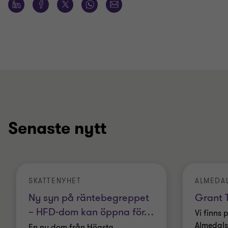
Senaste nytt
SKATTENYHET
ALMEDA
Ny syn på räntebegreppet
Grant T
– HFD-dom kan öppna för
…
Vi finns 
Almedals
En ny dom från Högsta