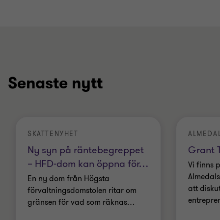
Senaste nytt
SKATTENYHET
ALMEDA
Ny syn på räntebegreppet
Grant T
– HFD-dom kan öppna för
…
Vi finns 
Almedals
En ny dom från Högsta
att disku
förvaltningsdomstolen ritar om
entrepre
gränsen för vad som räknas
…