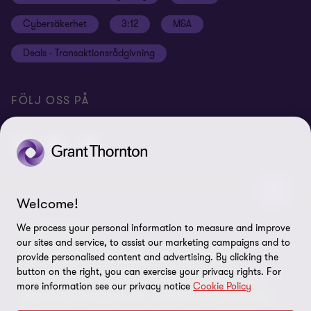
Hållbarhet
Site map
Cybersäkerhet
3:12
M&A
Press
Deals - Transaktionsrådgivning
Grant Thornton International Ltd
Logga in Flow
FÖLJ OSS PÅ
Welcome!
© 2026 Grant Thornton Sweden AB - All rights reserved. Med
Grant Thornton avses antingen det varumärke under vilket Grant
We process your personal information to measure and improve
NYHETSBREV
Thorntons medlemsföretag tillhandahåller tjänster inom revision,
our sites and service, to assist our marketing campaigns and to
Vi håller koll på omvärlden
ekonomi, skatt och rådgivning till sina kunder, eller ett eller flera
provide personalised content and advertising. By clicking the
medlemsföretag, beroende på sammanhanget. Grant Thornton
button on the right, you can exercise your privacy rights. For
Få värdefulla insikter, guider och expertråd som
Sweden AB är ett medlemsföretag i Grant Thornton International
more information see our privacy notice
Cookie Policy
hjälper dig navigera rätt i en föränderlig omvärld.
Ltd (GTIL). GTIL och medlemsföretagen utgör inget globalt