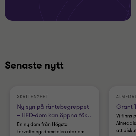
Senaste nytt
SKATTENYHET
ALMEDA
Ny syn på räntebegreppet
Grant T
– HFD-dom kan öppna för
…
Vi finns 
Almedals
En ny dom från Högsta
att disku
förvaltningsdomstolen ritar om