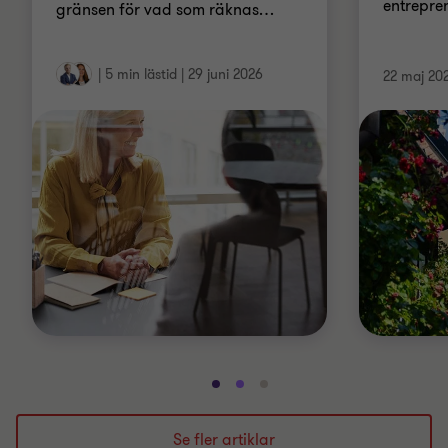
entrepre
gränsen för vad som räknas
…
|
5 min lästid
|
29 juni 2026
22 maj 20
Gå
Gå
Gå
till
till
till
bild
bild
bild
Se fler artiklar