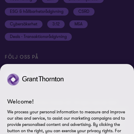
Student
Disclaimer
ESG & hållbarhetsrådgivning
CSRD
Hållbarhet
Site map
Cybersäkerhet
3:12
M&A
Press
Deals - Transaktionsrådgivning
Grant Thornton International Ltd
Logga in Flow
FÖLJ OSS PÅ
Welcome!
© 2026 Grant Thornton Sweden AB - All rights reserved. Med
Grant Thornton avses antingen det varumärke under vilket Grant
We process your personal information to measure and improve
Thorntons medlemsföretag tillhandahåller tjänster inom revision,
our sites and service, to assist our marketing campaigns and to
ekonomi, skatt och rådgivning till sina kunder, eller ett eller flera
provide personalised content and advertising. By clicking the
medlemsföretag, beroende på sammanhanget. Grant Thornton
button on the right, you can exercise your privacy rights. For