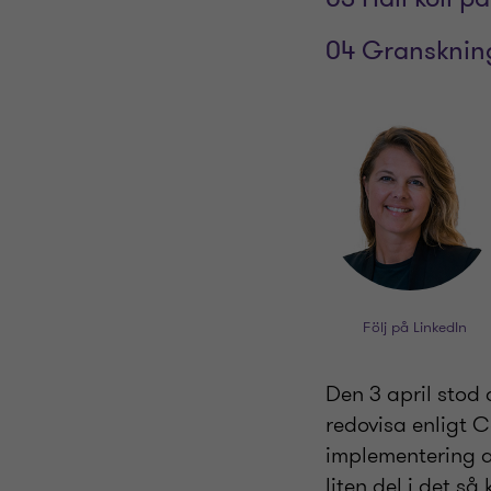
04 Granskning
Följ på LinkedIn
Den 3 april stod 
redovisa enligt 
implementering a
liten del i det 