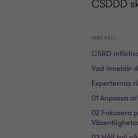
CSDDD skj
INNEHÅLL
CSRD införliva
Vad innebär d
Experternas r
01 Anpassa ar
02 Fokusera 
Väsentlighets
03 Håll koll p