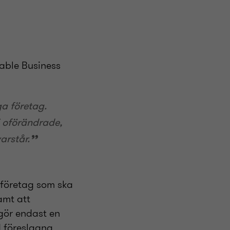
able Business
ga företag.
i oförändrade,
varstår.
e företag som ska
amt att
gör endast en
d föreslagna