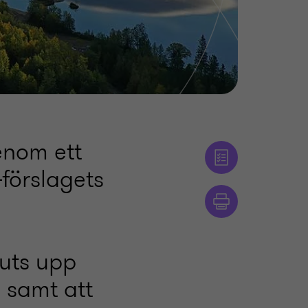
enom ett
förslagets
juts upp
, samt att