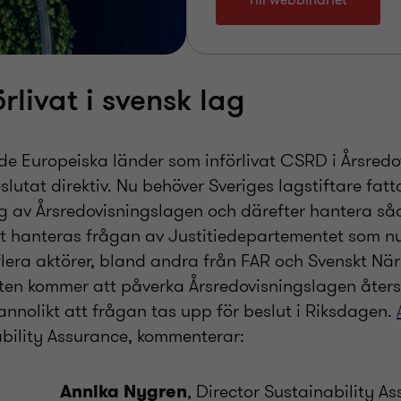
Till webbinariet
rlivat i svensk lag
 de Europeiska länder som införlivat CSRD i Årsred
eslutat direktiv. Nu behöver Sveriges lagstiftare fat
ing av Årsredovisningslagen och därefter hantera s
llt hanteras frågan av Justitiedepartementet som nu
lera aktörer, bland andra från FAR och Svenskt Näri
ten kommer att påverka Årsredovisningslagen återst
nnolikt att frågan tas upp för beslut i Riksdagen.
ability Assurance, kommenterar:
, Director Sustainability A
Annika Nygren