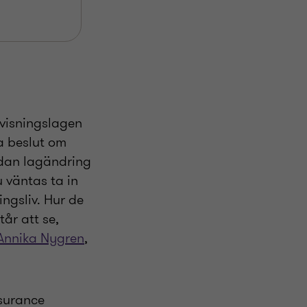
ovisningslagen
ta beslut om
ådan lagändring
 väntas ta in
ngsliv. Hur de
år att se,
Annika Nygren
,
ssurance