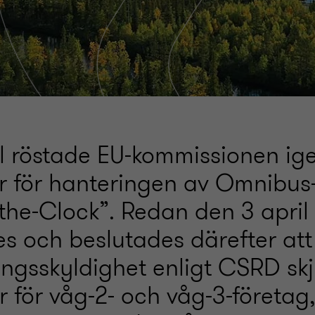
il röstade EU-kommissionen ig
 för hanteringen av Omnibus-
-the-Clock”. Redan den 3 april
s och beslutades därefter att
ingsskyldighet enligt CSRD sk
 för våg-2- och våg-3-företag