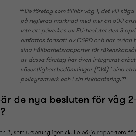
De företag som tillhör våg 1, det vill säg
på reglerad marknad med mer än 500 anst
inte att påverkas av EU-beslutet den 3 apri
omfattas fortsatt av CSRD och har redan b
sina hållbarhetsrapporter för räkenskaps
av dessa företag har även integrerat arbe
väsentlighetsbedömningar (DVA) i sina stra
policyramverk och i sin riskhantering.
är de nya besluten för våg 2-
n?
och 3, som ursprungligen skulle börja rapportera fö