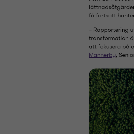
lättnadsåtgärde
få fortsatt hante
– Rapportering u
transformation ä
att fokusera på 
Mannerby
, Seni