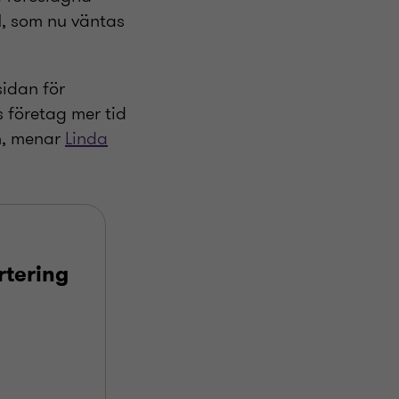
, som nu väntas
idan för
 företag mer tid
en, menar
Linda
rtering
u