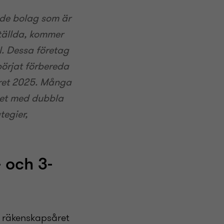
a de bolag som är
ällda, kommer
l. Dessa företag
örjat förbereda
året 2025. Många
tet med dubbla
tegier,
 och 3-
r räkenskapsåret