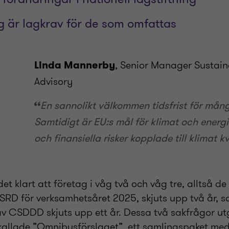
 är lagkrav för de som omfattas
, Senior Manager Sustain
Linda Mannerby
Advisory
En sannolikt välkommen tidsfrist för mån
Samtidigt är EU:s mål för klimat och energ
och finansiella risker kopplade till klimat k
det klart att företag i våg två och våg tre, alltså d
CSRD för verksamhetsåret 2025, skjuts upp två år, s
v CSDDD skjuts upp ett år. Dessa två sakfrågor ut
så kallade ”Omnibusförslaget”, ett samlingspaket me