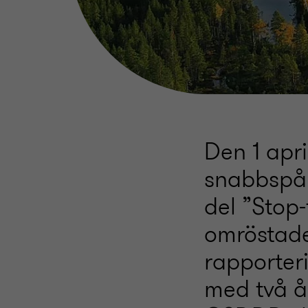
Den 1 apr
snabbspår
del ”Stop
omröstade
rapporter
med två år