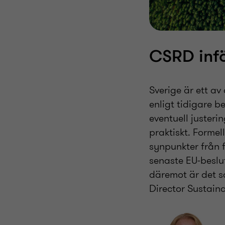
CSRD infö
Sverige är ett av
enligt tidigare b
eventuell juster
praktiskt. Forme
synpunkter från f
senaste EU-beslu
däremot är det sa
Director Sustain