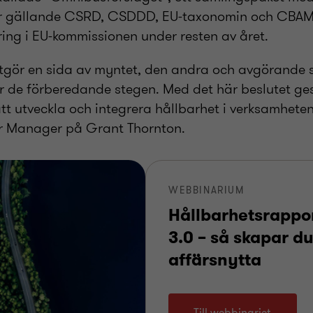
r gällande CSRD, CSDDD, EU-taxonomin och CBAM
ring i EU-kommissionen under resten av året.
tgör en sida av myntet, den andra och avgörande s
r de förberedande stegen. Med det här beslutet ges
att utveckla och integrera hållbarhet i verksamhet
or Manager på Grant Thornton.
WEBBINARIUM
Hållbarhetsrappo
3.0 – så skapar d
affärsnytta