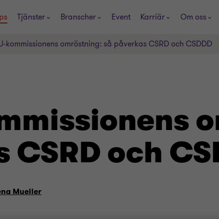
ps
Tjänster
Branscher
Event
Karriär
Om oss
EU-kommissionens omröstning: så påverkas CSRD och CSDDD
ommissionens o
as CSRD och C
ena Mueller