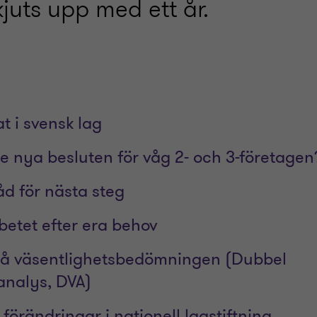
uts upp med ett år.
t i svensk lag
e nya besluten för våg 2- och 3-företagen
åd för nästa steg
betet efter era behov
på väsentlighetsbedömningen (Dubbel
analys, DVA)
å förändringar i nationell lagstiftning