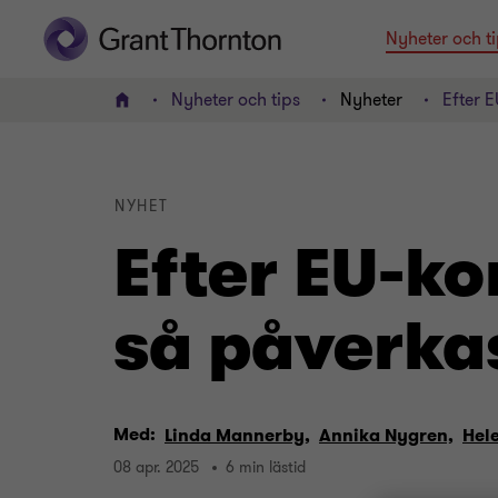
Nyheter och ti
Nyheter och tips
Nyheter
Efter 
Hem
NYHET
Efter EU-k
så påverk
Med:
Linda Mannerby,
Annika Nygren,
Hel
08 apr. 2025
6 min lästid