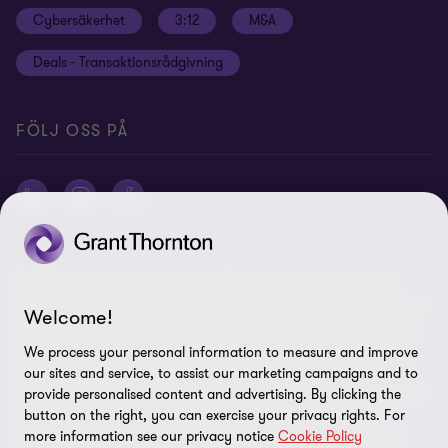
Cybersäkerhet
3:12
M&A
Press
Deals - Transaktionsrådgivning
Grant Thornton International Ltd
Logga in Flow
FÖLJ OSS PÅ
© 2026 Grant Thornton Sweden AB - All rights reserved. Med
Grant Thornton avses antingen det varumärke under vilket Grant
Welcome!
Thorntons medlemsföretag tillhandahåller tjänster inom revision,
ekonomi, skatt och rådgivning till sina kunder, eller ett eller flera
We process your personal information to measure and improve
medlemsföretag, beroende på sammanhanget. Grant Thornton
our sites and service, to assist our marketing campaigns and to
Sweden AB är ett medlemsföretag i Grant Thornton International
provide personalised content and advertising. By clicking the
button on the right, you can exercise your privacy rights. For
Ltd (GTIL). GTIL och medlemsföretagen utgör inget globalt
more information see our privacy notice
Cookie Policy
partnerskap. GTIL och varje medlemsföretag utgör en separat