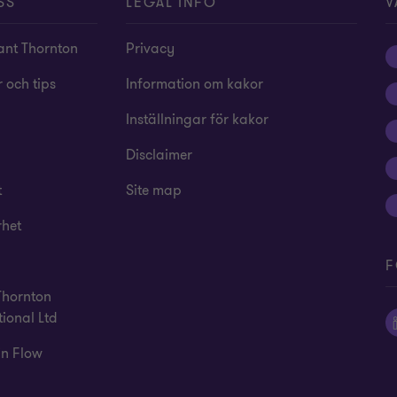
SS
LEGAL INFO
V
nt Thornton
Privacy
 och tips
Information om kakor
Inställningar för kakor
Disclaimer
t
Site map
rhet
F
Thornton
tional Ltd
in Flow