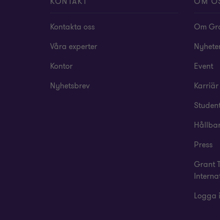
KONTAKT
OM O
Kontakta oss
Om Gra
Våra experter
Nyheter
Kontor
Event
Nyhetsbrev
Karriär
Studen
Hållba
Press
Grant 
Interna
Logga 