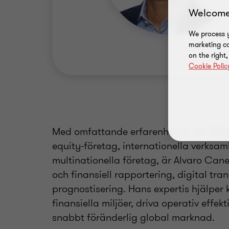
Welcome
We process y
marketing ca
on the right
Cookie Polic
Med omfattande erfarenhet av att rådgi
equity-företag, internationella verksa
multinationella företag, är Alvaro Can
och finansiell rapportering, digital tra
prognostisering. Hans expertis hjälper 
finansiella miljöer, driva operativ effek
snabbt föränderlig global marknad.