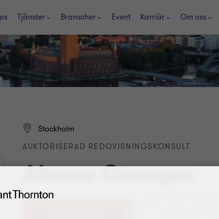
ps
Tjänster
Branscher
Event
Karriär
Om oss
Stockholm
AUKTORISERAD REDOVISNINGSKONSULT
Alvaro Canepa
08-563 072 83