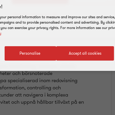
!
Lägg till i adressbok
our personal information to measure and improve our sites and service, 
mpaigns and to provide personalised content and advertising. By clicki
, you can exercise your privacy rights. For more information see our priv
y
Personalise
Accept all cookies
va teknikbolag, startups, private
mheter och börsnoterade
epa specialiserad inom redovisning
nsformation, controlling och
kunder att navigera i komplexa
tivitet och uppnå hållbar tillväxt på en