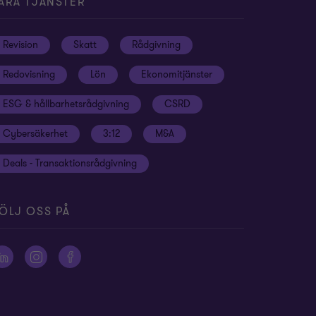
ÅRA TJÄNSTER
Revision
Skatt
Rådgivning
Redovisning
Lön
Ekonomitjänster
ESG & hållbarhetsrådgivning
CSRD
Cybersäkerhet
3:12
M&A
Deals - Transaktionsrådgivning
ÖLJ OSS PÅ