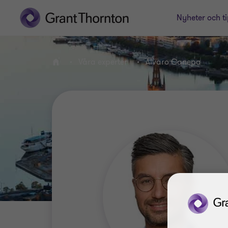
Nyheter och ti
Våra experter
Alvaro Canepa
Hem