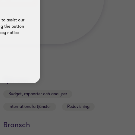
to assist our
ng the button
acy notice
Tjänster
Budget, rapporter och analyser
Internationella tjänster
Redovisning
Bransch