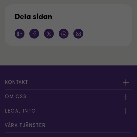
Dela sidan
KONTAKT
Kontakta oss
OM OSS
Våra experter
Om Grant Thornton
LEGAL INFO
Kontor
Nyheter och tips
Privacy
VÅRA TJÄNSTER
Nyhetsbrev
Event