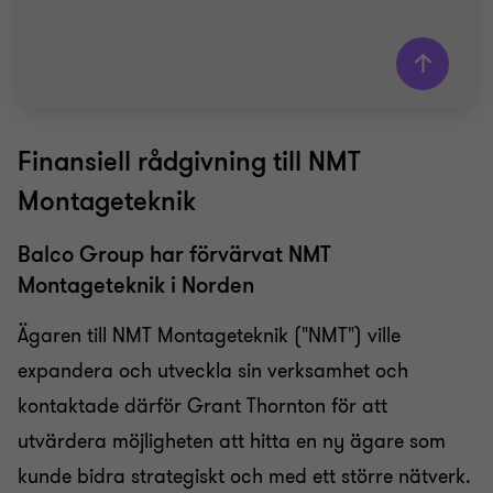
Finansiell rådgivning till NMT
Grant Thornton team
Montageteknik
Stefan Wiklund
Head of M&A services
Balco Group har förvärvat NMT
Montageteknik i Norden
BYGG
M&A SERVICES
Ägaren till NMT Montageteknik ("NMT") ville
SÄLJSIDA
expandera och utveckla sin verksamhet och
kontaktade därför Grant Thornton för att
utvärdera möjligheten att hitta en ny ägare som
kunde bidra strategiskt och med ett större nätverk.