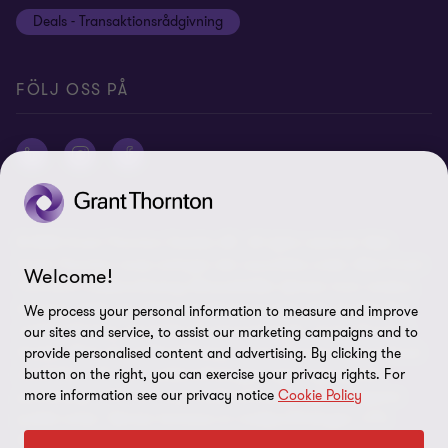
Deals - Transaktionsrådgivning
Grant Thornton International Ltd
Logga in Flow
FÖLJ OSS PÅ
© 2026 Grant Thornton Sweden AB - All rights reserved. Med
Grant Thornton avses antingen det varumärke under vilket Grant
Welcome!
Thorntons medlemsföretag tillhandahåller tjänster inom revision,
ekonomi, skatt och rådgivning till sina kunder, eller ett eller flera
We process your personal information to measure and improve
medlemsföretag, beroende på sammanhanget. Grant Thornton
our sites and service, to assist our marketing campaigns and to
Sweden AB är ett medlemsföretag i Grant Thornton International
provide personalised content and advertising. By clicking the
button on the right, you can exercise your privacy rights. For
Ltd (GTIL). GTIL och medlemsföretagen utgör inget globalt
more information see our privacy notice
Cookie Policy
partnerskap. GTIL och varje medlemsföretag utgör en separat
juridisk enhet. Tjänster levereras av medlemsföretagen. GTIL
tillhandahåller inga tjänster till kunder. GTIL och dess