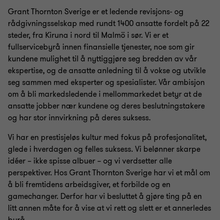
Grant Thornton Sverige er et ledende revisjons- og
rådgivningsselskap med rundt 1400 ansatte fordelt på 22
steder, fra Kiruna i nord til Malmö i sør. Vi er et
fullservicebyrå innen finansielle tjenester, noe som gir
kundene mulighet til å nyttiggjøre seg bredden av vår
ekspertise, og de ansatte anledning til å vokse og utvikle
seg sammen med eksperter og spesialister. Vår ambisjon
om å bli markedsledende i mellommarkedet betyr at de
ansatte jobber nær kundene og deres beslutningstakere
og har stor innvirkning på deres suksess.
Vi har en prestisjeløs kultur med fokus på profesjonalitet,
glede i hverdagen og felles suksess. Vi belønner skarpe
idéer – ikke spisse albuer – og vi verdsetter alle
perspektiver. Hos Grant Thornton Sverige har vi et mål om
å bli fremtidens arbeidsgiver, et forbilde og en
gamechanger. Derfor har vi besluttet å gjøre ting på en
litt annen måte for å vise at vi rett og slett er et annerledes