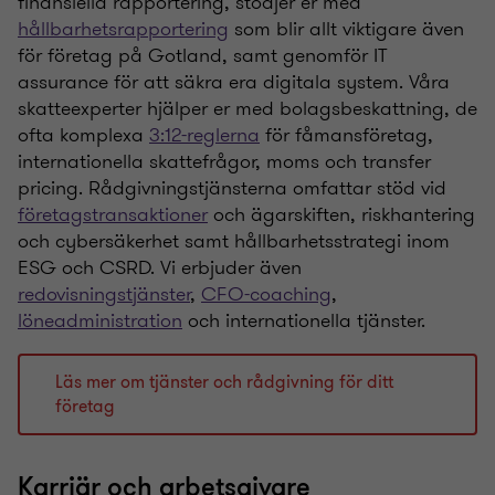
finansiella rapportering, stödjer er med
hållbarhetsrapportering
som blir allt viktigare även
för företag på Gotland, samt genomför IT
assurance för att säkra era digitala system. Våra
skatteexperter hjälper er med bolagsbeskattning, de
ofta komplexa
3:12-reglerna
för fåmansföretag,
internationella skattefrågor, moms och transfer
pricing. Rådgivningstjänsterna omfattar stöd vid
företagstransaktioner
och ägarskiften, riskhantering
och cybersäkerhet samt hållbarhetsstrategi inom
ESG och CSRD. Vi erbjuder även
redovisningstjänster
,
CFO-coaching
,
löneadministration
och internationella tjänster.
Läs mer om tjänster och rådgivning för ditt
företag
Karriär och arbetsgivare