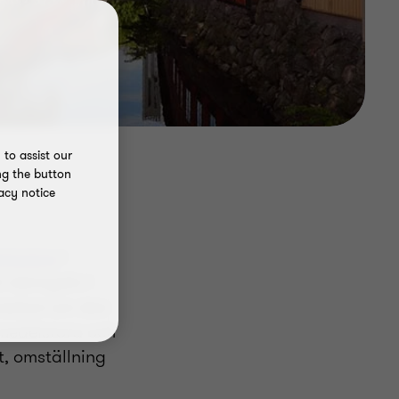
to assist our
ng the button
acy notice
givning
i
 näringsliv i
ännedom om den
 medelstora och
t, omställning