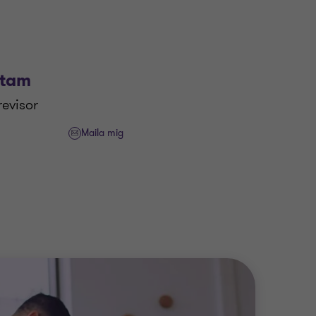
stam
revisor
Maila mig