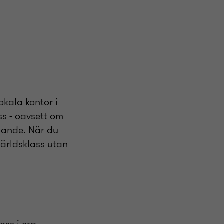
okala kontor i
ass - oavsett om
idande. När du
världsklass utan