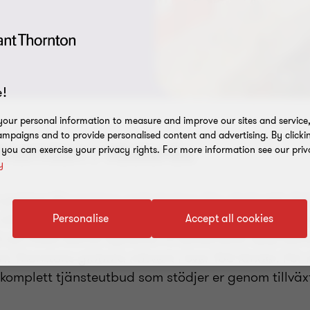
!
our personal information to measure and improve our sites and service, 
mpaigns and to provide personalised content and advertising. By clicki
hornton i Västerås
, you can exercise your privacy rights. For more information see our priv
y
 partner för
revision
,
redovisning
,
lön
,
skatt
och
råd
törsta städer med ett starkt industriellt arv och ett
Personalise
Accept all cookies
stat att möta denna dynamik. Vi kombinerar djup k
nt Thorntons globala nätverk i över 150 länder. För
t komplett tjänsteutbud som stödjer er genom tillväx