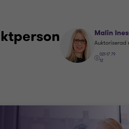
aktperson
Malin Ine
Auktoriserad 
021-17 79
12