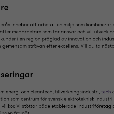
are
terås innebär att arbeta i en miljö som kombinerar
ter medarbetare som tar ansvar och vill utvecklas
under i en region präglad av innovation och industr
emensam strävan efter excellens. Vill du ta nästa 
iseringar
om energi och cleantech, tillverkningsindustri,
tech
o
ition som centrum för svensk elektroteknisk industri
s villkor. Vi stöttar både etablerade industriföretag
ningen framåt.