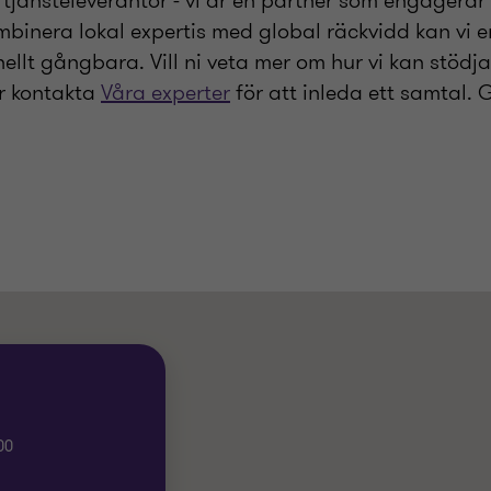
tjänsteleverantör - vi är en partner som engagerar 
binera lokal expertis med global räckvidd kan vi e
llt gångbara. Vill ni veta mer om hur vi kan stödja 
r kontakta
Våra experter
för att inleda ett samtal. 
00