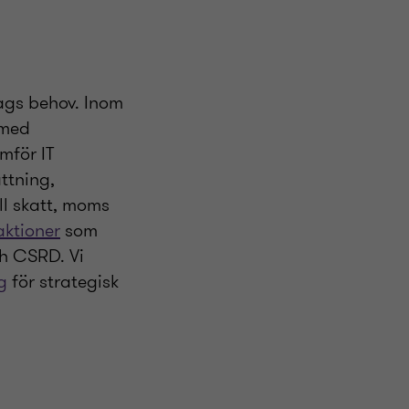
tags behov. Inom
 med
mför IT
ttning,
ll skatt, moms
aktioner
som
ch CSRD. Vi
g
för strategisk