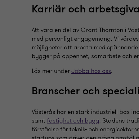
Karriär och arbetsgiv
Att vara en del av Grant Thornton i Väs
med personligt engagemang. Vi värdesät
möjligheter att arbeta med spännande k
bygger på öppenhet, samarbete och en g
Läs mer under
Jobba hos oss
.
Branscher och special
Västerås har en stark industriell bas in
samt
fastighet och bygg
. Stadens trad
förståelse för teknik- och energisektorn
startups som driver den gröna omställ