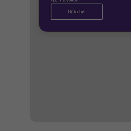
722 11 Västerås
Hitta hit