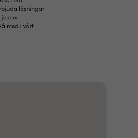
oss i era
rbjuda lösningar
just er
Gå med i vårt