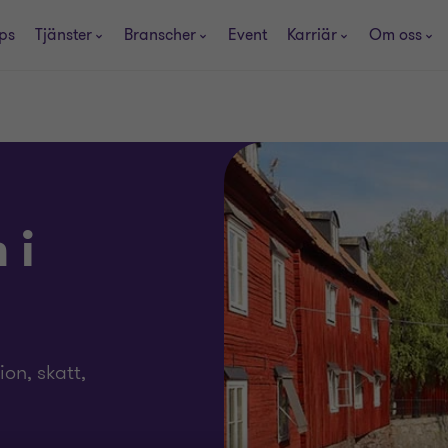
ps
Tjänster
Branscher
Event
Karriär
Om oss
 i
ion, skatt,