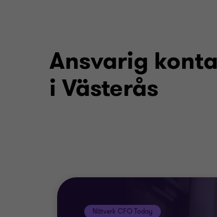
Ansvarig kont
i Västerås
Nätverk CFO Today