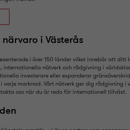
l närvaro i Västerås
esenterade i över 150 länder vilket innebär att ditt l
is, internationella nätverk och rådgivning i världskl
tionella investerare eller expanderar gränsöverskr
 i varje marknad. Vårt nätverk ger dig rådgivning i 
akta oss när du är redo för internationell tillväxt.
iden