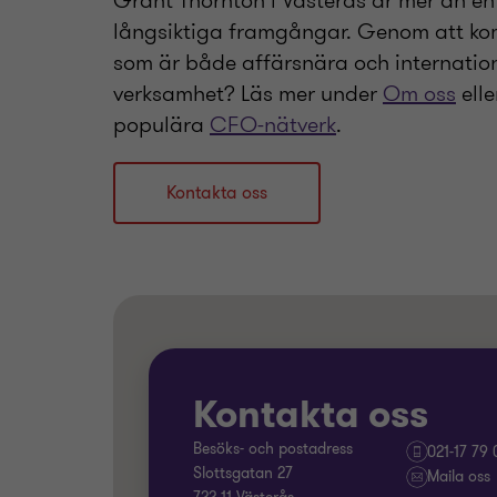
Grant Thornton i Västerås är mer än en 
långsiktiga framgångar. Genom att kom
som är både affärsnära och internatione
verksamhet? Läs mer under
Om oss
elle
populära
CFO-nätverk
.
Kontakta oss
Kontakta oss
Besöks- och postadress
021-17 79 
Slottsgatan 27
Maila oss