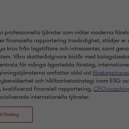
 vi professionella tjänster som möter moderna före
 er finansiella rapportering trovärdighet, stödjer er
a krav från lagstiftare och intressenter, samt geno
ystem. Våra skatterådgivare bistår med bolagsbeska
entrala för många ägarledda företag, internatione
dgivningstjänsterna omfattar stöd vid
företagstrans
, cybersäkerhet och hållbarhetsstrategi inom ESG o
, kvalificerad finansiell rapportering,
CFO-coachin
ialiserade internationella tjänster.
tt företag