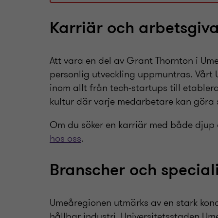
Karriär och arbetsgiv
Att vara en del av Grant Thornton i Ume
personlig utveckling uppmuntras. Vårt
inom allt från tech-startups till etabl
kultur där varje medarbetare kan göra s
Om du söker en karriär med både djup o
hos oss
.
Branscher och special
Umeåregionen utmärks av en stark kon
hållbar industri. Universitetsstaden Um