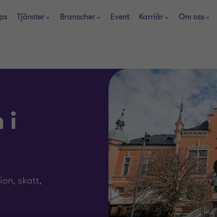
ps
Tjänster
Branscher
Event
Karriär
Om oss
 i
ion, skatt,