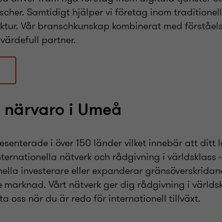
nscher. Samtidigt hjälper vi företag inom traditione
uktur. Vår branschkunskap kombinerat med förståels
 värdefull partner.
l närvaro i Umeå
esenterade i över 150 länder vilket innebär att ditt l
internationella nätverk och rådgivning i världsklass
nella investerare eller expanderar gränsöverskridan
je marknad. Vårt nätverk ger dig rådgivning i världs
 oss när du är redo för internationell tillväxt.