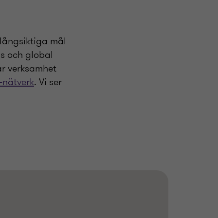
 långsiktiga mål
is och global
vår verksamhet
nätverk
. Vi ser