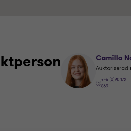
aktperson
Camilla N
Auktoriserad 
+46 (0)90 172
869