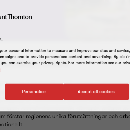
!
our personal information to measure and improve our sites and service, 
mpaigns and to provide personalised content and advertising. By clicki
Thornton i Umeå
, you can exercise your privacy rights. For more information see our priv
y
s ledande fullservicebyrå för
revision
,
redovisning
,
ons globala nätverk med närvaro i över 150 länder 
Personalise
Accept all cookies
llgång till internationell expertis kombinerat med
xtregion med ett blomstrande näringsliv präglat av 
am förstår regionens unika förutsättningar och arb
ationellt.