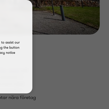
to assist our
ng the button
acy notice
lön
,
skatt
och
erbjuder vi
 stark lokal
innovation,
etar nära företag