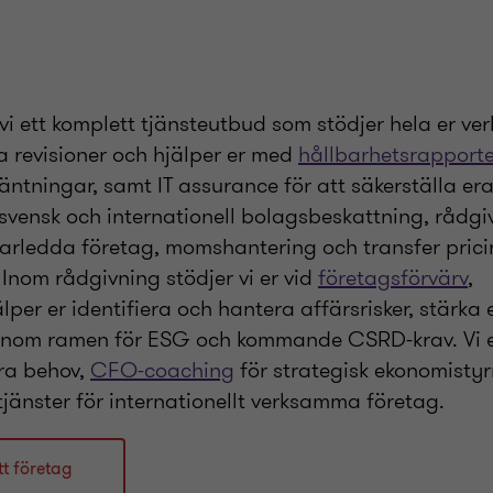
 vi ett komplett tjänsteutbud som stödjer hela er ve
a revisioner och hjälper er med
hållbarhetsrapporte
väntningar, samt IT assurance för att säkerställa er
r svensk och internationell bolagsbeskattning, rådg
rledda företag, momshantering och transfer prici
Inom rådgivning stödjer vi er vid
företagsförvärv
,
er er identifiera och hantera affärsrisker, stärka 
r inom ramen för ESG och kommande CSRD-krav. Vi 
ra behov,
CFO-coaching
för strategisk ekonomistyr
jänster för internationellt verksamma företag.
tt företag