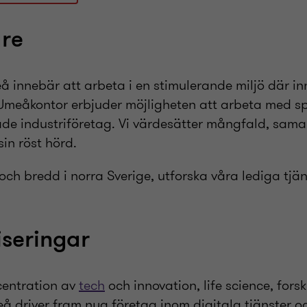
are
å innebär att arbeta i en stimulerande miljö där i
 Umeåkontor erbjuder möjligheten att arbeta med 
erade industriföretag. Vi värdesätter mångfald, sam
in röst hörd.
ch bredd i norra Sverige, utforska våra lediga tjä
iseringar
centration av
tech
och innovation, life science, for
eå driver fram nya företag inom digitala tjänster o