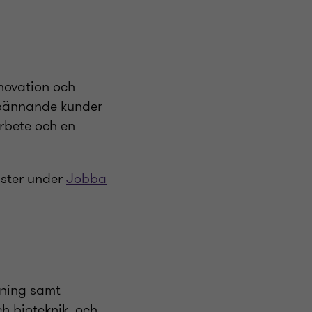
nnovation och
spännande kunder
arbete och en
nster under
Jobba
skning samt
ch bioteknik, och