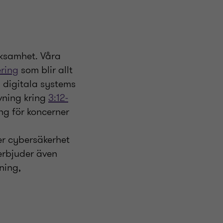
rksamhet. Våra
ring
som blir allt
a digitala systems
ivning kring
3:12-
ng för koncerner
er cybersäkerhet
erbjuder även
ning,