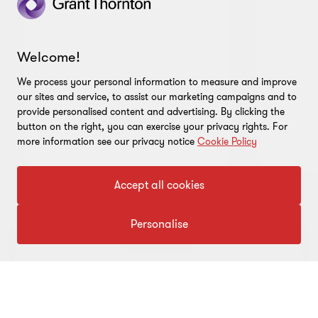
Welcome!
We process your personal information to measure and improve
our sites and service, to assist our marketing campaigns and to
provide personalised content and advertising. By clicking the
button on the right, you can exercise your privacy rights. For
more information see our privacy notice
Cookie Policy
Accept all cookies
Gå
Gå
Gå
Personalise
till
till
till
bild
bild
bild
Se fler artiklar
1
2
3
av
av
av
3
3
3