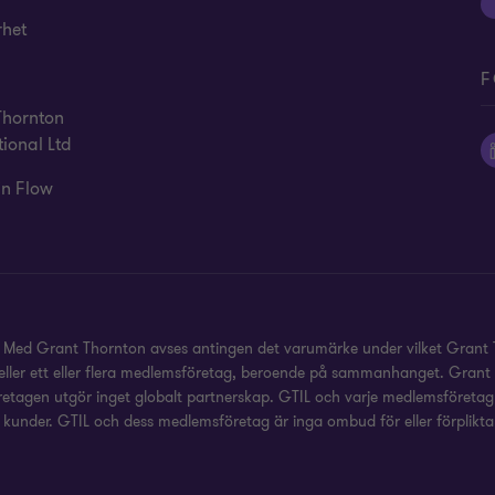
rhet
F
Thornton
tional Ltd
in Flow
. Med Grant Thornton avses antingen det varumärke under vilket Grant 
er, eller ett eller flera medlemsföretag, beroende på sammanhanget. Gra
etagen utgör inget globalt partnerskap. GTIL och varje medlemsföretag u
l kunder. GTIL och dess medlemsföretag är inga ombud för eller förpliktar