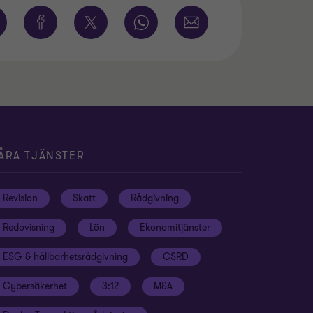
ÅRA TJÄNSTER
Revision
Skatt
Rådgivning
Redovisning
Lön
Ekonomitjänster
ESG & hållbarhetsrådgivning
CSRD
Cybersäkerhet
3:12
M&A