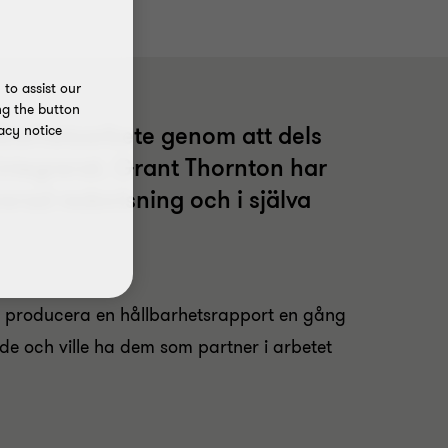
to assist our
ng the button
ållbarhetsarbete genom att dels
acy notice
integrerat. Grant Thornton har
erad redovisning och i själva
bart producera en hållbarhetsrapport en gång
e och ville ha dem som partner i arbetet