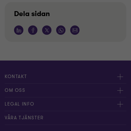
Dela sidan
KONTAKT
Kontakta oss
OM OSS
Våra experter
Om Grant Thornton
LEGAL INFO
Kontor
Nyheter och tips
Privacy
VÅRA TJÄNSTER
Nyhetsbrev
Event
Information om kakor