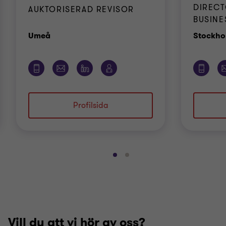
DIRECT
AUKTORISERAD REVISOR
BUSINE
Kontor
Umeå
Stockho
Profilsida
Gå
Gå
till
till
bild
bild
1
2
av
av
2
2
Vill du att vi hör av oss?