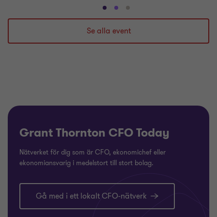
Gå
Gå
Gå
till
till
till
Se alla event
bild
bild
bild
1
2
3
av
av
av
3
3
3
Grant Thornton CFO Today
Nätverket för dig som är CFO, ekonomichef eller
ekonomiansvarig i medelstort till stort bolag.
Gå med i ett lokalt CFO-nätverk