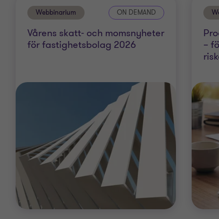
Webbinarium
ON DEMAND
W
Vårens skatt- och momsnyheter
Pro
för fastighetsbolag 2026
– f
risk