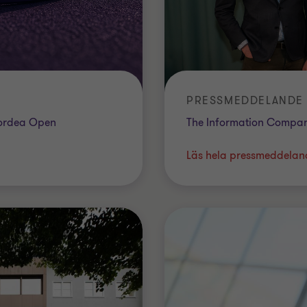
PRESSMEDDELANDE |
Nordea Open
The Information Company
Läs hela pressmeddelan