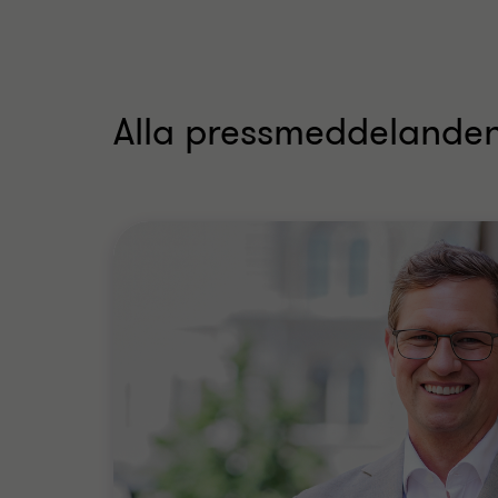
på
namn
eller
ämne
Alla pressmeddelande