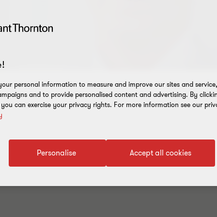
!
our personal information to measure and improve our sites and service, 
mpaigns and to provide personalised content and advertising. By clicki
, you can exercise your privacy rights. For more information see our priv
y
För att ta del av pressbilder och dokument
klicka här
Personalise
Accept all cookies