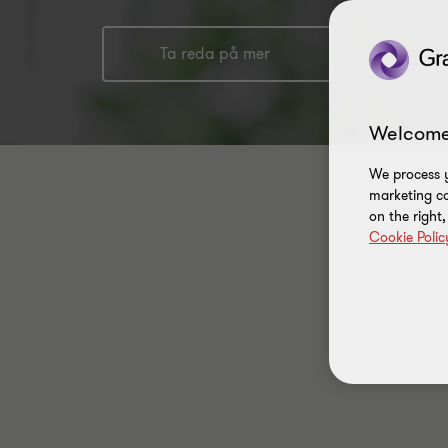
Ta reda på mer
Welcome
We process y
marketing ca
on the right
Cookie Polic
Sök
Filtrera