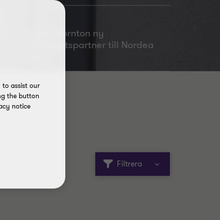
Grant Thornton ny
hållbarhetspartner till Nordea
Open
to assist our
ng the button
acy notice
Sök