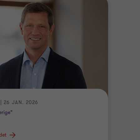
 26 JAN. 2026
erige”
det