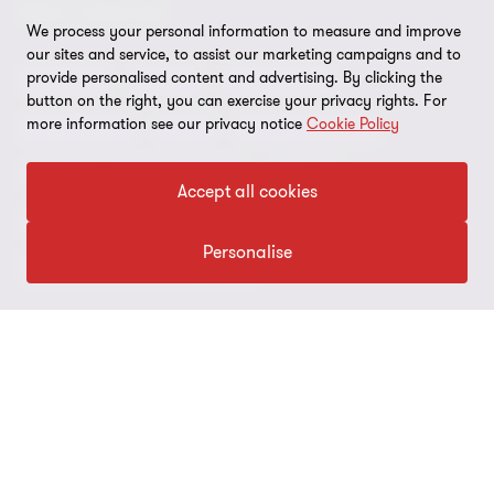
Nyheter och tips
Privacy
VÅRA TJÄNSTER
We process your personal information to measure and improve
Nyhetsbrev
Event
our sites and service, to assist our marketing campaigns and to
Information om kakor
provide personalised content and advertising. By clicking the
Revision
Skatt
Rådgivning
Karriär
Inställningar för kakor
button on the right, you can exercise your privacy rights. For
more information see our privacy notice
Cookie Policy
Redovisning
Lön
Ekonomitjänster
Student
Disclaimer
ESG & hållbarhetsrådgivning
CSRD
Hållbarhet
Site map
Accept all cookies
Cybersäkerhet
3:12
M&A
Press
Personalise
Deals - Transaktionsrådgivning
Grant Thornton International Ltd
Logga in Flow
FÖLJ OSS PÅ