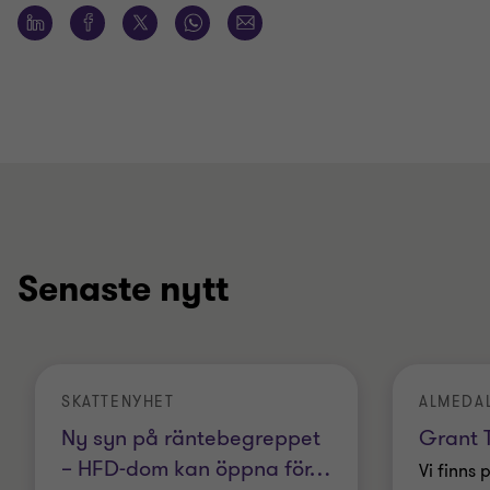
Senaste nytt
SKATTENYHET
ALMEDA
Ny syn på räntebegreppet
Grant T
– HFD-dom kan öppna för
…
Vi finns 