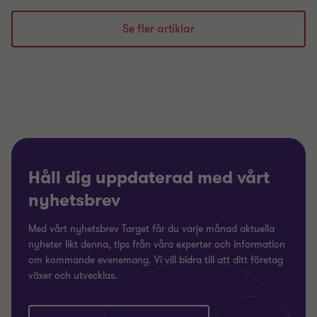
till
till
till
bild
bild
bild
Se fler artiklar
1
2
3
av
av
av
3
3
3
Håll dig uppdaterad med vårt
nyhetsbrev
Med vårt nyhetsbrev Target får du varje månad aktuella
nyheter likt denna, tips från våra experter och information
om kommande evenemang. Vi vill bidra till att ditt företag
växer och utvecklas.