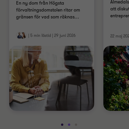
Almedals
En ny dom från Högsta
att disku
förvaltningsdomstolen ritar om
entrepre
gränsen för vad som räknas
…
|
5 min lästid
|
29 juni 2026
22 maj 20
Gå
Gå
Gå