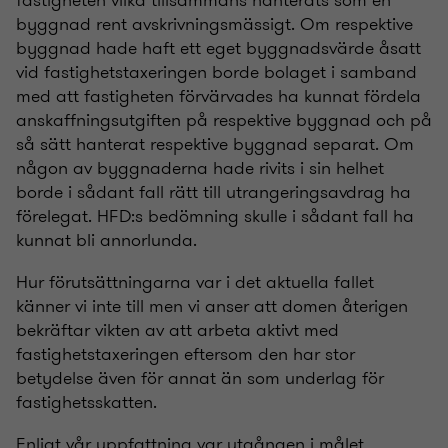
fastigheten vilka tillsammans hanterats som en
byggnad rent avskrivningsmässigt. Om respektive
byggnad hade haft ett eget byggnadsvärde åsatt
vid fastighetstaxeringen borde bolaget i samband
med att fastigheten förvärvades ha kunnat fördela
anskaffningsutgiften på respektive byggnad och på
så sätt hanterat respektive byggnad separat. Om
någon av byggnaderna hade rivits i sin helhet
borde i sådant fall rätt till utrangeringsavdrag ha
förelegat. HFD:s bedömning skulle i sådant fall ha
kunnat bli annorlunda.
Hur förutsättningarna var i det aktuella fallet
känner vi inte till men vi anser att domen återigen
bekräftar vikten av att arbeta aktivt med
fastighetstaxeringen eftersom den har stor
betydelse även för annat än som underlag för
fastighetsskatten.
Enligt vår uppfattning var utgången i målet