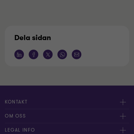
Dela sidan
KONTAKT
Kontakta oss
OM OSS
Våra experter
Om Grant Thornton
LEGAL INFO