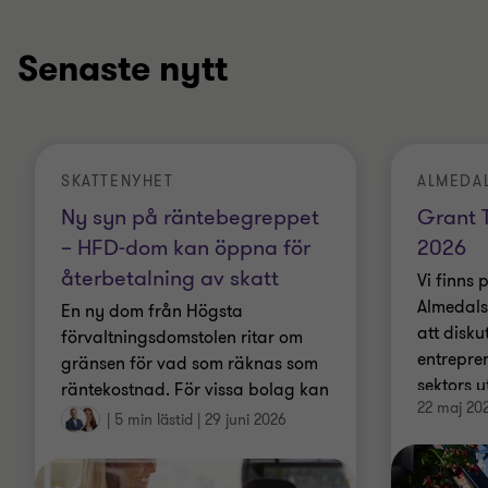
Senaste nytt
SKATTENYHET
ALMEDA
Ny syn på räntebegreppet
Grant 
– HFD-dom kan öppna för
2026
återbetalning av skatt
Vi finns 
Almedals
En ny dom från Högsta
att disku
förvaltningsdomstolen ritar om
entrepre
gränsen för vad som räknas som
sektors 
räntekostnad. För vissa bolag kan
22 maj 20
möjlighet
det få en ganska konkret effekt –
|
5 min lästid
|
29 juni 2026
och i bästa fall innebära att skatt
går att få tillbaka.