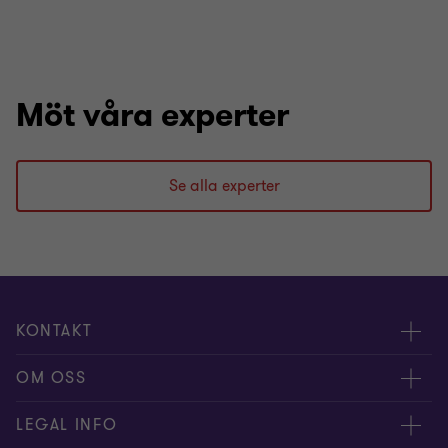
Möt våra experter
Se alla experter
KONTAKT
Kontakta oss
OM OSS
Våra experter
Om Grant Thornton
LEGAL INFO