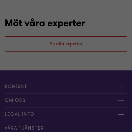
Möt våra experter
Se alla experter
KONTAKT
Kontakta oss
OM OSS
Våra experter
Om Grant Thornton
LEGAL INFO
Kontor
Nyheter och tips
Privacy
VÅRA TJÄNSTER