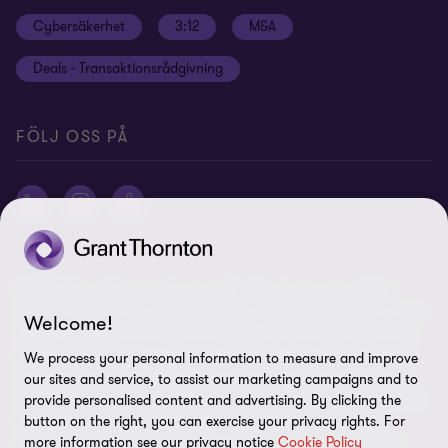
Site map
Cybersäkerhet
3:12
M&A
Press
Deals - Transaktionsrådgivning
Grant Thornton International Ltd
Logga in Flow
FÖLJ OSS PÅ
© 2026 Grant Thornton Sweden AB - All rights reserved. Med
Grant Thornton avses antingen det varumärke under vilket Grant
Welcome!
Thorntons medlemsföretag tillhandahåller tjänster inom revision,
ekonomi, skatt och rådgivning till sina kunder, eller ett eller flera
We process your personal information to measure and improve
medlemsföretag, beroende på sammanhanget. Grant Thornton
our sites and service, to assist our marketing campaigns and to
Sweden AB är ett medlemsföretag i Grant Thornton International
provide personalised content and advertising. By clicking the
button on the right, you can exercise your privacy rights. For
Ltd (GTIL). GTIL och medlemsföretagen utgör inget globalt
more information see our privacy notice
Cookie Policy
partnerskap. GTIL och varje medlemsföretag utgör en separat