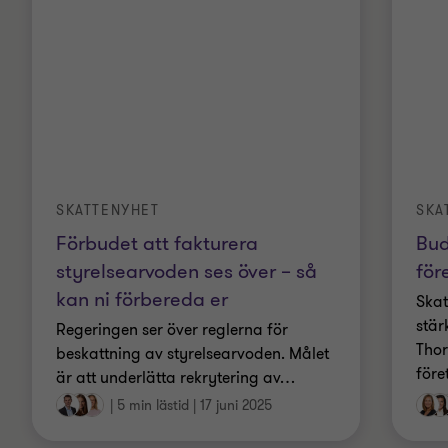
SKATTENYHET
SKA
Förbudet att fakturera
Bud
styrelse­­­arvoden ses över – så
för
kan ni förbereda er
Skat
stär
Regeringen ser över reglerna för
Thor
beskattning av styrelsearvoden. Målet
före
är att underlätta rekrytering av
…
|
5 min lästid
|
17 juni 2025