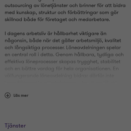
outsourcing av lönetjänster och brinner för att bidra
med kunskap, struktur och förbättringar som gör
skillnad både för företaget och medarbetare.
I dagens arbetsliv är hållbarhet viktigare än
någonsin, både när det gäller arbetsmiljö, kvalitet
och långsiktiga processer. Löneavdelningen spelar
en central roll i detta. Genom hållbara, tydliga och
effektiva löneprocesser skapas trygghet, stabilitet
och en bättre vardag för hela organisationen. En
välfungerande löneavdelning bidrar därför inte
bara till korrekta utbetalningar, utan även till ett
mer hållbart och professionellt företag.
Läs mer
Kontakta Agneta om du har några frågor eller vill
diskutera hur vi kan hjälpa ditt företag att utveckla
era löneprocesser.
Tjänster