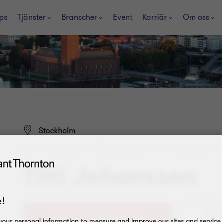
ps
Tjänster
Branscher
Event
Karriär
Om oss
Stockholm
AUKTORISERAD LÖNEKONSULT OCH MANAGER
Titti Johansson
!
076 
our personal information to measure and improve our sites and service, 