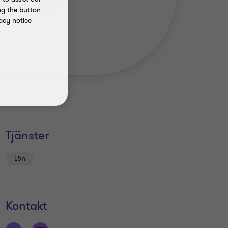
ng the button
acy notice
Tjänster
Lön
Kontakt