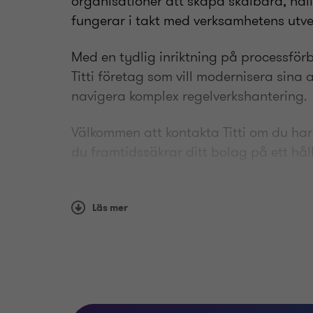
organisationer att skapa skalbara, hål
fungerar i takt med verksamhetens utve
Med en tydlig inriktning på processförb
Titti företag som vill modernisera sina 
navigera komplex regelverkshantering.
Välkommen att kontakta Titti om du har 
du framtidssäkrar ditt bolag på ett håll
Läs mer