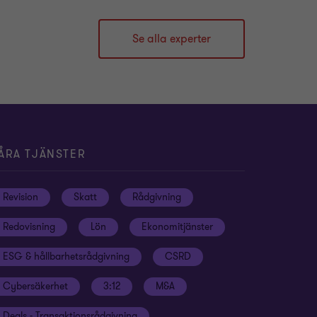
Se alla experter
ÅRA TJÄNSTER
Revision
Skatt
Rådgivning
Redovisning
Lön
Ekonomitjänster
ESG & hållbarhetsrådgivning
CSRD
Cybersäkerhet
3:12
M&A
Deals - Transaktionsrådgivning