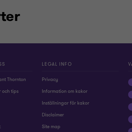
ter
SS
LEGAL INFO
V
nt Thornton
Privacy
 och tips
Information om kakor
Inställningar för kakor
Disclaimer
t
Site map