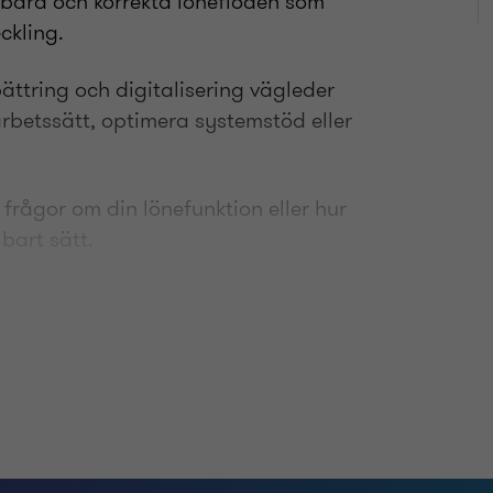
lbara och korrekta löneflöden som
ckling.
ättring och digitalisering vägleder
arbetssätt, optimera systemstöd eller
frågor om din lönefunktion eller hur
bart sätt.