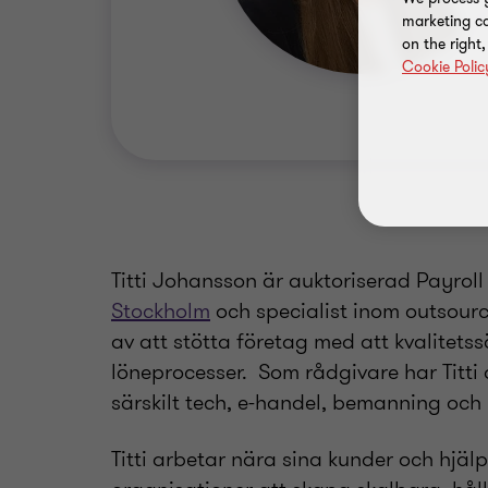
marketing ca
on the right
Cookie Polic
Titti Johansson är auktoriserad Payrol
Stockholm
och specialist inom outsour
av att stötta företag med att kvalitetss
löneprocesser. Som rådgivare har Titti 
särskilt tech, e-handel, bemanning och 
Titti arbetar nära sina kunder och hjäl