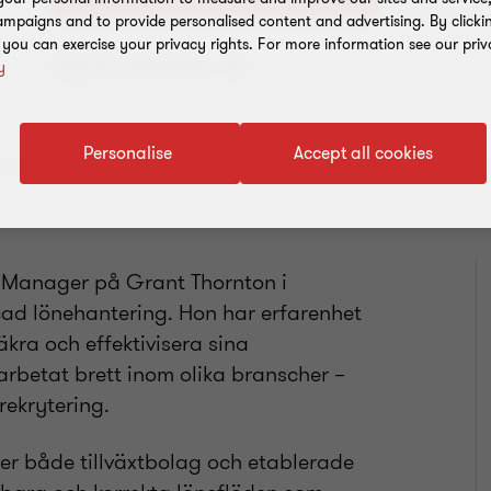
mpaigns and to provide personalised content and advertising. By clicki
, you can exercise your privacy rights. For more information see our priv
Lägg till i adressbok
y
Personalise
Accept all cookies
l Manager på Grant Thornton i
cad lönehantering. Hon har erfarenhet
äkra och effektivisera sina
arbetat brett inom olika branscher –
rekrytering.
per både tillväxtbolag och etablerade