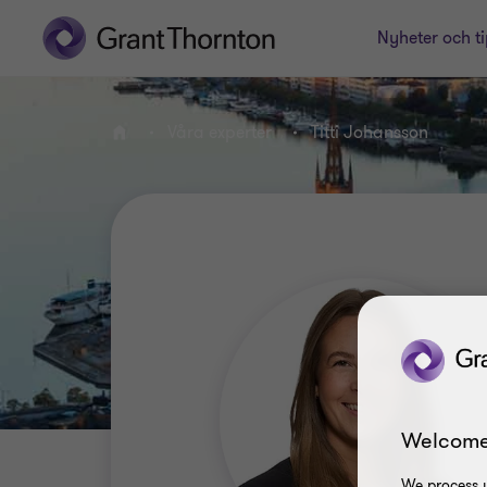
Nyheter och ti
Våra experter
Titti Johansson
Hem
Welcome
We process y