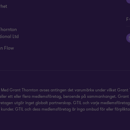
rhet
F
Thornton
tional Ltd
in Flow
. Med Grant Thornton avses antingen det varumärke under vilket Grant 
er, eller ett eller flera medlemsföretag, beroende på sammanhanget. Gra
etagen utgör inget globalt partnerskap. GTIL och varje medlemsföretag u
l kunder. GTIL och dess medlemsföretag är inga ombud för eller förpliktar