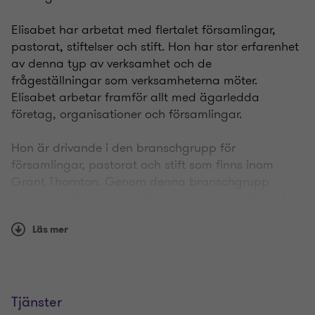
Elisabet har arbetat med flertalet församlingar,
pastorat, stiftelser och stift. Hon har stor erfarenhet
av denna typ av verksamhet och de
frågeställningar som verksamheterna möter.
Elisabet arbetar framför allt med ägarledda
företag, organisationer och församlingar.
Hon är drivande i den branschgrupp för
församlingar, pastorat och stift som finns inom
Grant Thornton. Genom denna branschgrupp
skapas en stor specialistkompetens kring denna typ
av verksamhet. Elisabet har även många års
Läs mer
erfarenhet av att arbeta med förtroendevalda
revisorer.
Förutom att arbeta som auktoriserad revisor har
Elisabet föreläsningsuppdrag för universitet, interna
Tjänster