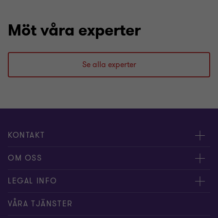
Möt våra experter
Se alla experter
KONTAKT
Kontakta oss
OM OSS
Våra experter
Om Grant Thornton
LEGAL INFO
Kontor
Nyheter och tips
Privacy
VÅRA TJÄNSTER
Nyhetsbrev