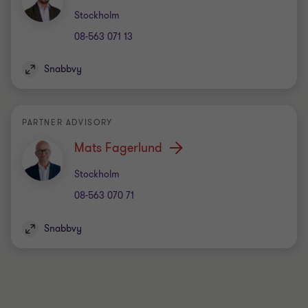
Kontor
Stockholm
08-563 071 13
Snabbvy
PARTNER ADVISORY
Mats Fagerlund
Kontor
Stockholm
08-563 070 71
Snabbvy