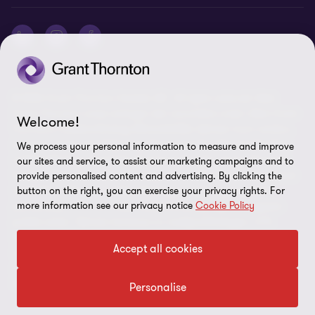
© 2026 Grant Thornton Sweden AB - All rights reserved. Med
Grant Thornton avses antingen det varumärke under vilket Grant
Welcome!
Thorntons medlemsföretag tillhandahåller tjänster inom revision,
ekonomi, skatt och rådgivning till sina kunder, eller ett eller flera
We process your personal information to measure and improve
medlemsföretag, beroende på sammanhanget. Grant Thornton
our sites and service, to assist our marketing campaigns and to
Sweden AB är ett medlemsföretag i Grant Thornton International
provide personalised content and advertising. By clicking the
button on the right, you can exercise your privacy rights. For
Ltd (GTIL). GTIL och medlemsföretagen utgör inget globalt
more information see our privacy notice
Cookie Policy
partnerskap. GTIL och varje medlemsföretag utgör en separat
juridisk enhet. Tjänster levereras av medlemsföretagen. GTIL
tillhandahåller inga tjänster till kunder. GTIL och dess
Accept all cookies
medlemsföretag är inga ombud för eller förpliktar för varandra
och är inte heller ansvariga för varandras handlingar eller
försummelser.
Personalise