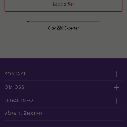
Ladda fler
8
av 226 Experter
KONTAKT
Kontakta oss
OM OSS
Våra experter
Om Grant Thornton
LEGAL INFO
Kontor
Nyheter och tips
Privacy
VÅRA TJÄNSTER
Nyhetsbrev
Event
Information om kakor