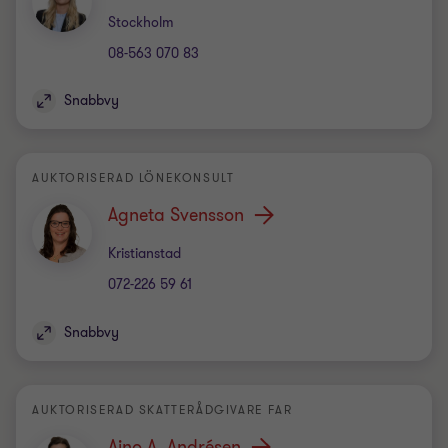
Kontor
Stockholm
08-563 070 83
Snabbvy
AUKTORISERAD LÖNEKONSULT
Agneta Svensson
Kontor
Kristianstad
072-226 59 61
Snabbvy
AUKTORISERAD SKATTERÅDGIVARE FAR
Aino A. Andrésen