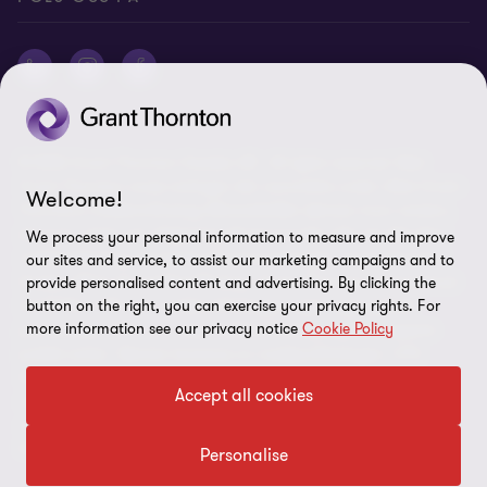
© 2026 Grant Thornton Sweden AB - All rights reserved. Med
Grant Thornton avses antingen det varumärke under vilket Grant
Welcome!
Thorntons medlemsföretag tillhandahåller tjänster inom revision,
ekonomi, skatt och rådgivning till sina kunder, eller ett eller flera
We process your personal information to measure and improve
medlemsföretag, beroende på sammanhanget. Grant Thornton
our sites and service, to assist our marketing campaigns and to
Sweden AB är ett medlemsföretag i Grant Thornton International
provide personalised content and advertising. By clicking the
Ltd (GTIL). GTIL och medlemsföretagen utgör inget globalt
button on the right, you can exercise your privacy rights. For
more information see our privacy notice
Cookie Policy
partnerskap. GTIL och varje medlemsföretag utgör en separat
juridisk enhet. Tjänster levereras av medlemsföretagen. GTIL
tillhandahåller inga tjänster till kunder. GTIL och dess
Accept all cookies
medlemsföretag är inga ombud för eller förpliktar för varandra
och är inte heller ansvariga för varandras handlingar eller
försummelser.
Personalise