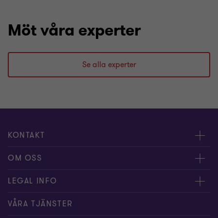
Möt våra experter
Se alla experter
KONTAKT
Kontakta oss
OM OSS
Våra experter
Om Grant Thornton
LEGAL INFO
Kontor
Nyheter och tips
Privacy
VÅRA TJÄNSTER
Nyhetsbrev