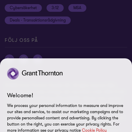
Site map
Cybersäkerhet
3:12
M&A
Press
Deals - Transaktionsrådgivning
Grant Thornton International Ltd
Logga in Flow
FÖLJ OSS PÅ
© 2026 Grant Thornton Sweden AB - All rights reserved. Med
Grant Thornton avses antingen det varumärke under vilket Grant
Welcome!
Thorntons medlemsföretag tillhandahåller tjänster inom revision,
ekonomi, skatt och rådgivning till sina kunder, eller ett eller flera
We process your personal information to measure and improve
medlemsföretag, beroende på sammanhanget. Grant Thornton
our sites and service, to assist our marketing campaigns and to
Sweden AB är ett medlemsföretag i Grant Thornton International
provide personalised content and advertising. By clicking the
Ltd (GTIL). GTIL och medlemsföretagen utgör inget globalt
button on the right, you can exercise your privacy rights. For
more information see our privacy notice
Cookie Policy
partnerskap. GTIL och varje medlemsföretag utgör en separat